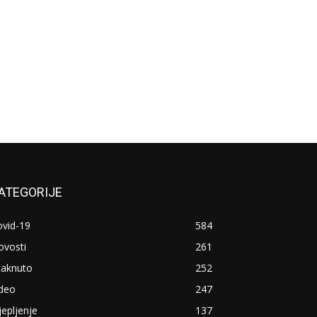
ATEGORIJE
ovid-19
584
ovosti
261
taknuto
252
ideo
247
jepljenje
137