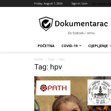
No menu it
Friday, August 7, 2026
Sign in / Join
POČETNA
COVID-19
CIJEPLJENJE
Home
Tags
Hpv
Tag: hpv