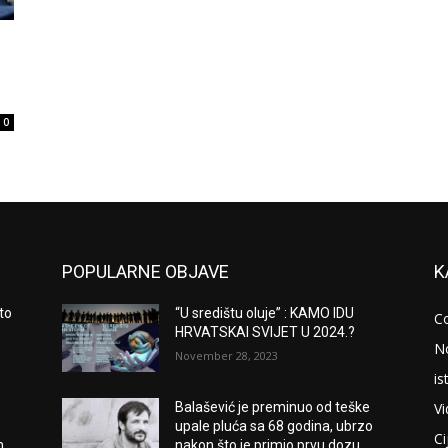
0
POPULARNE OBJAVE
K
to
“U središtu oluje” : KAMO IDU
C
HRVATSKAI SVIJET U 2024.?
N
November 28, 2023
is
V
Balašević je preminuo od teške
upale pluća sa 68 godina, ubrzo
Ci
m
nakon što je primio prvu dozu