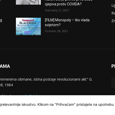
cjepiva protiv COVIDA?
Li
February 21, 2021
Ra
og
[FILM] Monopoly – tko vlada
Zn
svijetom?
October 28, 2021
NAMA
P
vremenima obmane, istina postaje revolucionarni akt" G.
ll, 1984
aktirajte nas:
info@dokumentarac.com
jrelevantnije iskustvo. Klikom na "Prihvaćam" pristajete na upotrebu