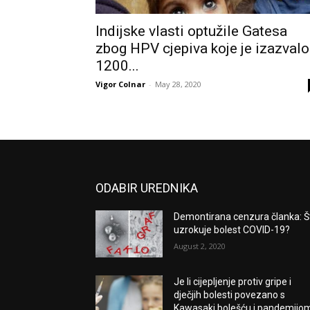
Indijske vlasti optužile Gatesa
zbog HPV cjepiva koje je izazvalo
1200...
Vigor Colnar
-
May 28, 2020
ODABIR UREDNIKA
Demontirana cenzura članka: Š
uzrokuje bolest COVID-19?
August 2, 2020
Je li cijepljenje protiv gripe i
dječjih bolesti povezano s
Kawasaki bolešću i pandemijo