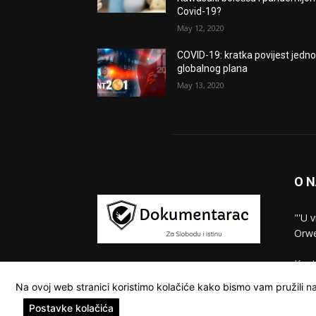
Covid-19?
May 12, 2020
COVID-19: kratka povijest jedn
globalnog plana
May 13, 2020
O 
"'U 
Orwe
Kont
Na ovoj web stranici koristimo kolačiće kako bismo vam pružili na
Postavke kolačića