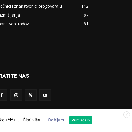
ječnici i znanstvenici progovaraju
112
zmišljanja
87
anstveni radovi
81
RATITE NAS
X
 kolačića.
.
Čitaj više
Odbijam
Prihvaćam