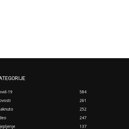
ATEGORIJE
ovid-19
584
ovosti
261
taknuto
252
ideo
247
jepljenje
137