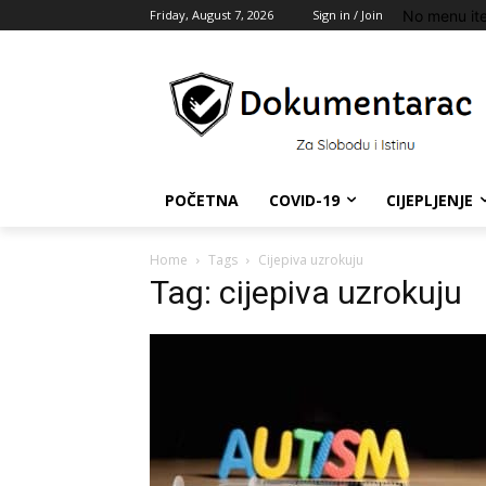
No menu it
Friday, August 7, 2026
Sign in / Join
POČETNA
COVID-19
CIJEPLJENJE
Home
Tags
Cijepiva uzrokuju
Tag: cijepiva uzrokuju