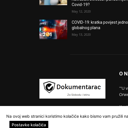
Covid-19?
May 12, 2020
COVID-19: kratka povijest jedn
globalnog plana
May 13, 2020
O 
"'U 
Orwe
Kont
Na ovoj web stranici koristimo kolačiće kako bismo vam pružili na
Postavke kolačića