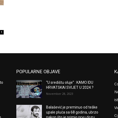
m
1
POPULARNE OBJAVE
K
to
“U središtu oluje” : KAMO IDU
C
HRVATSKAI SVIJET U 2024.?
N
November 28, 2023
is
V
Balašević je preminuo od teške
upale pluća sa 68 godina, ubrzo
Ci
m
nakon što je primio prvu dozu