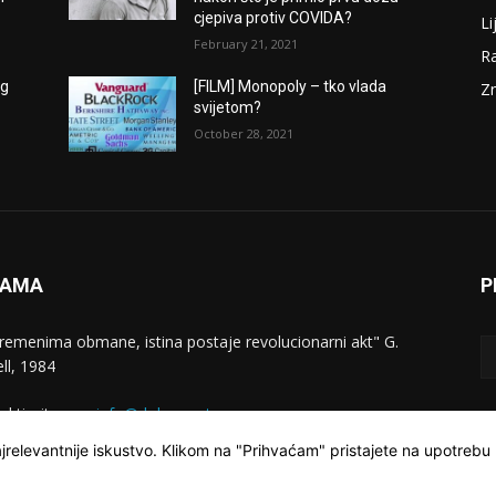
cjepiva protiv COVIDA?
Li
February 21, 2021
Ra
og
[FILM] Monopoly – tko vlada
Zn
svijetom?
October 28, 2021
NAMA
P
vremenima obmane, istina postaje revolucionarni akt" G.
ll, 1984
aktirajte nas:
info@dokumentarac.com
jrelevantnije iskustvo. Klikom na "Prihvaćam" pristajete na upotrebu