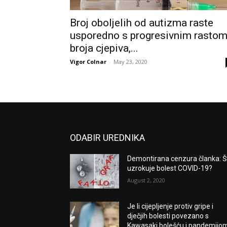
Broj oboljelih od autizma raste
usporedno s progresivnim rasto
broja cjepiva,...
Vigor Colnar
-
May 23, 2020
ODABIR UREDNIKA
Demontirana cenzura članka: Š
uzrokuje bolest COVID-19?
August 2, 2020
Je li cijepljenje protiv gripe i
dječjih bolesti povezano s
Kawasaki bolešću i pandemijo