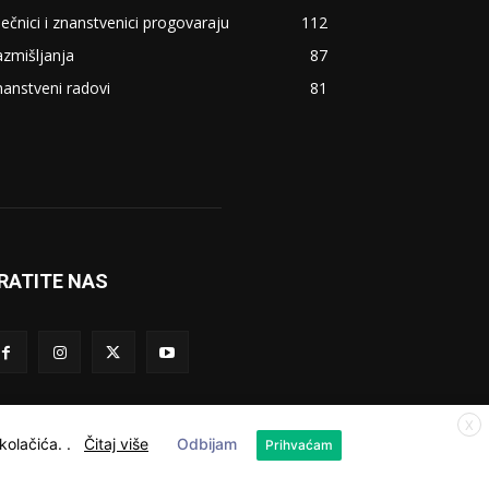
ječnici i znanstvenici progovaraju
112
zmišljanja
87
anstveni radovi
81
RATITE NAS
X
 kolačića.
.
Čitaj više
Odbijam
Prihvaćam