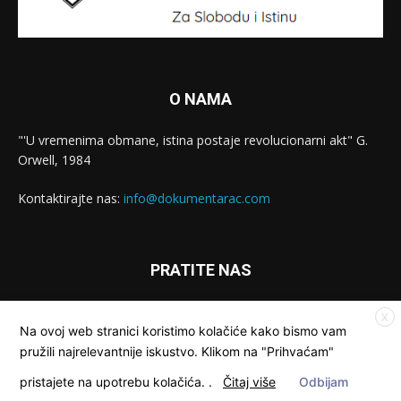
O NAMA
"'U vremenima obmane, istina postaje revolucionarni akt" G.
Orwell, 1984
Kontaktirajte nas:
info@dokumentarac.com
PRATITE NAS
X
Na ovoj web stranici koristimo kolačiće kako bismo vam
pružili najrelevantnije iskustvo. Klikom na "Prihvaćam"
pristajete na upotrebu kolačića.
.
Čitaj više
Odbijam