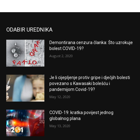
ODABIR UREDNIKA
Demontirana cenzura članka: Što uzrokuje
bolest COVID-19?
August 2, 2020
Je li cijepljenje protiv gripe i dječjih bolesti
povezano s Kawasaki bolešću i
pandemijom Covid-19?
May 12, 2020
COVID-19: kratka povijest jednog
globalnog plana
May 13, 2020