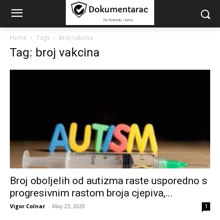
Home
Tags
Broj vakcina
Tag: broj vakcina
Broj oboljelih od autizma raste usporedno s
progresivnim rastom broja cjepiva,...
Vigor Colnar
-
May 23, 2020
1