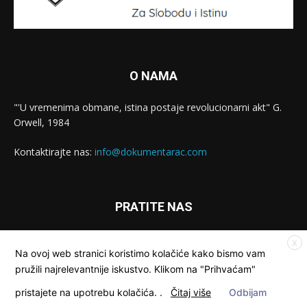
O NAMA
"'U vremenima obmane, istina postaje revolucionarni akt" G.
Orwell, 1984
Kontaktirajte nas:
info@dokumentarac.com
PRATITE NAS
X
Na ovoj web stranici koristimo kolačiće kako bismo vam
pružili najrelevantnije iskustvo. Klikom na "Prihvaćam"
pristajete na upotrebu kolačića.
.
Čitaj više
Odbijam