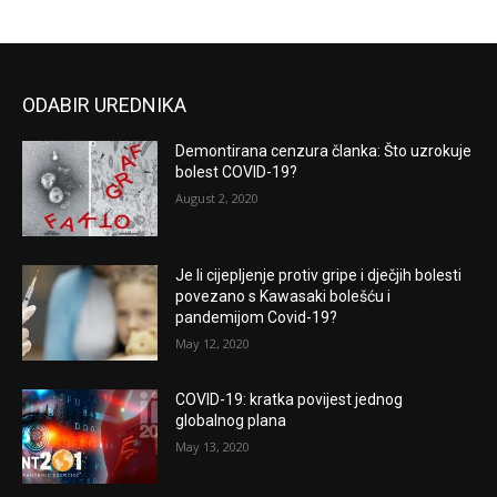
ODABIR UREDNIKA
Demontirana cenzura članka: Što uzrokuje
bolest COVID-19?
August 2, 2020
Je li cijepljenje protiv gripe i dječjih bolesti
povezano s Kawasaki bolešću i
pandemijom Covid-19?
May 12, 2020
COVID-19: kratka povijest jednog
globalnog plana
May 13, 2020