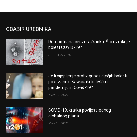
ODABIR UREDNIKA
Demontirana cenzura članka: Što uzrokuje
bolest COVID-19?
August 2, 2020
Je li cijepljenje protiv gripe i dječjih bolesti
povezano s Kawasaki bolešću i
pandemijom Covid-19?
May 12, 2020
COVID-19: kratka povijest jednog
globalnog plana
May 13, 2020