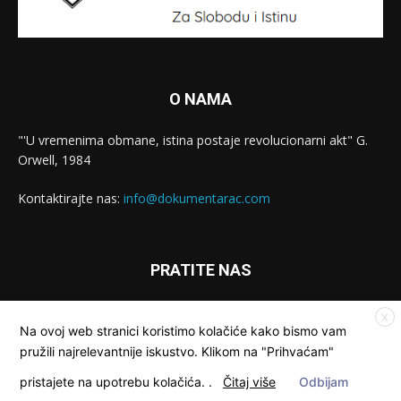
O NAMA
"'U vremenima obmane, istina postaje revolucionarni akt" G.
Orwell, 1984
Kontaktirajte nas:
info@dokumentarac.com
PRATITE NAS
X
Na ovoj web stranici koristimo kolačiće kako bismo vam
pružili najrelevantnije iskustvo. Klikom na "Prihvaćam"
pristajete na upotrebu kolačića.
.
Čitaj više
Odbijam