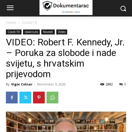
Home
Covid-19
Covid-19
istaknuto
Novosti
Video
VIDEO: Robert F. Kennedy, Jr.
– Poruka za slobode i nade
svijetu, s hrvatskim
prijevodom
By
Vigor Colnar
-
November 6, 2020
2882
0