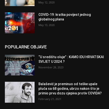
May 12, 2020
COVID-19: kratka povijest jednog
globalnog plana
May 13, 2020
POPULARNE OBJAVE
“U središtu oluje” : KAMO IDU HRVATSKAI
SVIJET U 2024.?
November 28, 2023
Balašević je preminuo od teške upale
pluća sa 68 godina, ubrzo nakon što je
primio prvu dozu cjepiva protiv COVIDA?
February 21, 2021