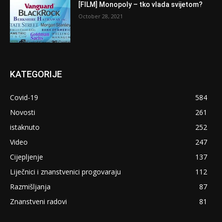
[FILM] Monopoly – tko vlada svijetom?
October 28, 2021
KATEGORIJE
Covid-19
584
Novosti
261
istaknuto
252
Video
247
Cijepljenje
137
Liječnici i znanstvenici progovaraju
112
Razmišljanja
87
Znanstveni radovi
81