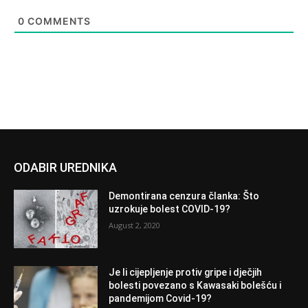
0
COMMENTS
ODABIR UREDNIKA
Demontirana cenzura članka: Što
uzrokuje bolest COVID-19?
August 2, 2020
Je li cijepljenje protiv gripe i dječjih
bolesti povezano s Kawasaki bolešću i
pandemijom Covid-19?