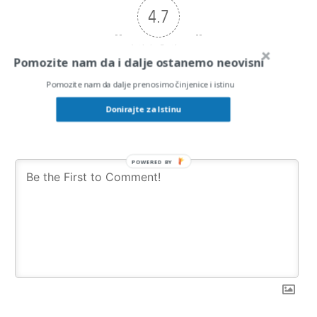
4.7
Article Rating
Pomozite nam da i dalje ostanemo neovisni
Pomozite nam da dalje prenosimo činjenice i istinu
Donirajte za Istinu
Subscribe
Login
POWERED BY