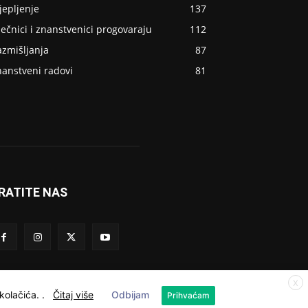
jepljenje
137
ječnici i znanstvenici progovaraju
112
azmišljanja
87
nanstveni radovi
81
RATITE NAS
X
 kolačića.
.
Čitaj više
Odbijam
Prihvaćam