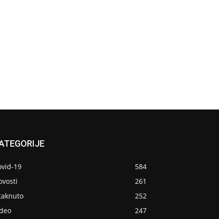
ATEGORIJE
ovid-19
584
ovosti
261
taknuto
252
ideo
247