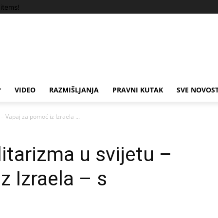
items!
VIDEO
RAZMIŠLJANJA
PRAVNI KUTAK
SVE NOVOST
 – Vapaj za pomoć iz Izraela ...
itarizma u svijetu –
z Izraela – s