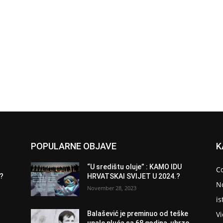
POPULARNE OBJAVE
K
“U središtu oluje” : KAMO IDU
C
9?
HRVATSKAI SVIJET U 2024.?
N
November 28, 2023
is
V
Balašević je preminuo od teške
upale pluća sa 68 godina, ubrzo