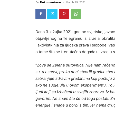
By
Dokumentarac
-
March 29, 2021
Dana 3. ožujka 2021. godine svjetskoj javn
objavljenog na Telegramu iz Izraela, obratila
i aktivistkinja za ljudska prava i slobode, 
o tome što se trenutačno događa u Izraelu s
“
Zove se Zelena putovnica. Nije nam rečeno da
su, u osnovi, preko noći stvorili građanstvo
zabranjuje zdravim građanima koji poštuju z
ako ne sudjeluju u ovom eksperimentu. To j
ljudi koji su izbačeni iz svojih zborova, iz b
govorim. Ne znam što će od toga postati. 
energije i snage u borbi s tim, jer nema dr