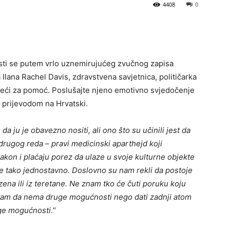
4408
0
osti se putem vrlo uznemirujućeg zvučnog zapisa
 Ilana Rachel Davis, zdravstvena savjetnica, političarka
vapeći za pomoć. Poslušajte njeno emotivno svjedočenje
 prijevodom na Hrvatski.
 ju je obavezno nositi, ali ono što su učinili jest da
 drugog reda – pravi medicinski aparthejd koji
akon i plaćaju porez da ulaze u svoje kulturne objekte
e tako jednostavno. Doslovno su nam rekli da postoje
azena ili iz teretane. Ne znam tko će čuti poruku koju
Znam da nema druge mogućnosti nego dati zadnji atom
uge mogućnosti.
“