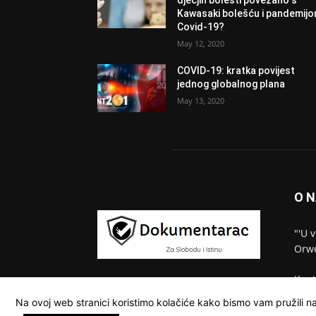
Kawasaki bolešću i pandemij
Covid-19?
May 12, 2020
COVID-19: kratka povijest
jednog globalnog plana
May 13, 2020
O 
"'U 
Orwe
Kont
Na ovoj web stranici koristimo kolačiće kako bismo vam pružili na