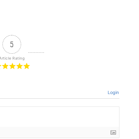
5
Article Rating
Login