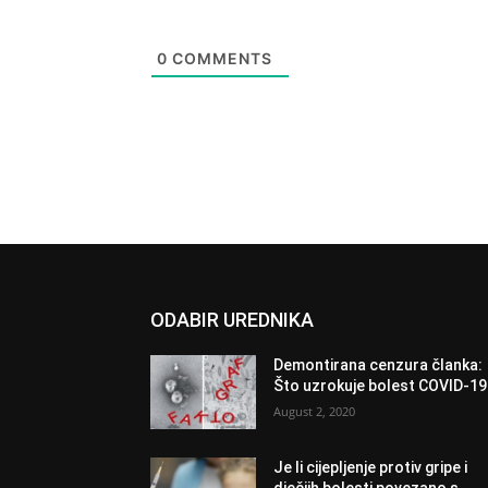
0
COMMENTS
ODABIR UREDNIKA
Demontirana cenzura članka:
Što uzrokuje bolest COVID-1
August 2, 2020
Je li cijepljenje protiv gripe i
dječjih bolesti povezano s