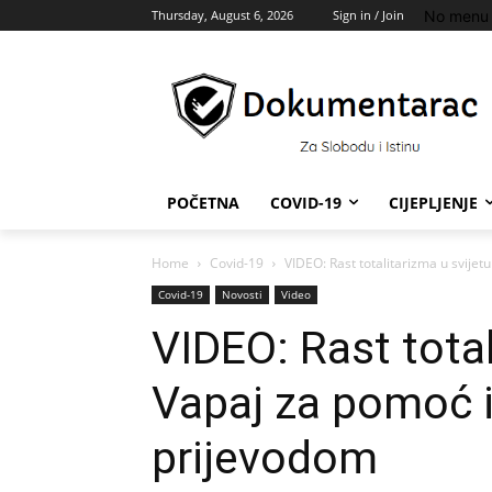
No menu 
Thursday, August 6, 2026
Sign in / Join
POČETNA
COVID-19
CIJEPLJENJE
Home
Covid-19
VIDEO: Rast totalitarizma u svijetu
Covid-19
Novosti
Video
VIDEO: Rast total
Vapaj za pomoć i
prijevodom