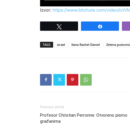
Izvor:
https://www.bitchute.com/video/icl
Tweet
Share
TAGS
izrael
llana Rachel Daniel
Zelena putovni
Previous article
Profesor Christian Perronne: Otvoreno pismo
građanima