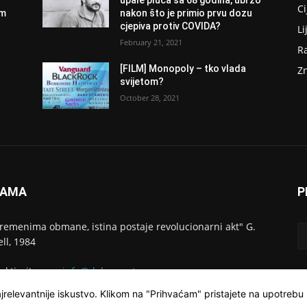
Ci
om
nakon što je primio prvu dozu
cjepiva protiv COVIDA?
Li
February 21, 2021
R
[FILM] Monopoly – tko vlada
Z
svijetom?
October 28, 2021
NAMA
P
vremenima obmane, istina postaje revolucionarni akt" G.
ll, 1984
aktirajte nas:
info@dokumentarac.com
jrelevantnije iskustvo. Klikom na "Prihvaćam" pristajete na upotrebu