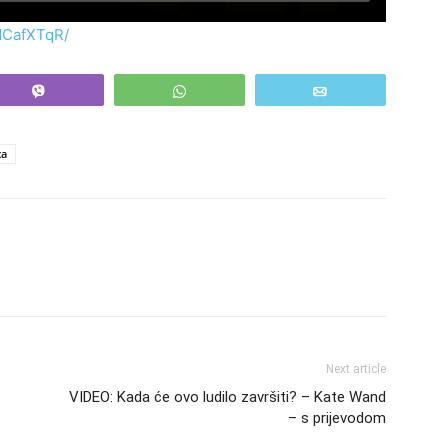
VMCafXTqR/
Vibe
WhatsApp
Email
ca
Next article
VIDEO: Kada će ovo ludilo završiti? – Kate Wand
– s prijevodom