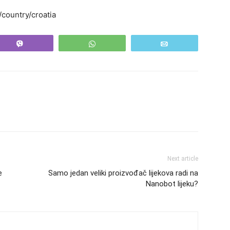
country/croatia
Vibe
WhatsApp
Email
Next article
e
Samo jedan veliki proizvođač lijekova radi na
Nanobot lijeku?