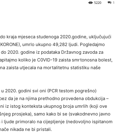
5220
1
 do kraja mjeseca studenoga 2020.godine, uključujući
KORONE), umrlo ukupno 49,282 ljudi. Pogledajmo
. do 2020. godine iz podataka Državnog zavoda za
zapitajmo koliko je C0VID-19 zaista smrtonosna bolest,
na zaista utjecala na mortalitetnu statistiku naše
se u 2020. godini svi oni (PCR testom pogrešno)
 bez da je na njima prethodno provedena obdukcija –
eni iz istog konteksta ukupnog broja umrlih (koji ove
njeg prosjeka), samo kako bi se (svakodnevno javno
 i ljude primoralo na cijepljenje (nedovoljno ispitanom
če nikada ne bi pristali.