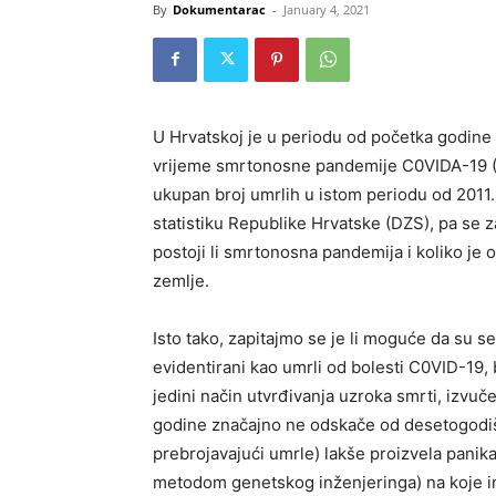
By
Dokumentarac
-
January 4, 2021
U Hrvatskoj je u periodu od početka godine
vrijeme smrtonosne pandemije C0VIDA-19 (
ukupan broj umrlih u istom periodu od 2011
statistiku Republike Hrvatske (DZS), pa se 
postoji li smrtonosna pandemija i koliko je o
zemlje.
Isto tako, zapitajmo se je li moguće da su 
evidentirani kao umrli od bolesti C0VID-19,
jedini način utvrđivanja uzroka smrti, izvuč
godine značajno ne odskače od desetogodiš
prebrojavajući umrle) lakše proizvela panika
metodom genetskog inženjeringa) na koje ina