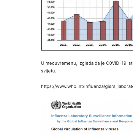
U međuvremenu, izgleda da je C0VID-19 istri
svijetu.
https://www.who.int/influenza/gisrs_labor