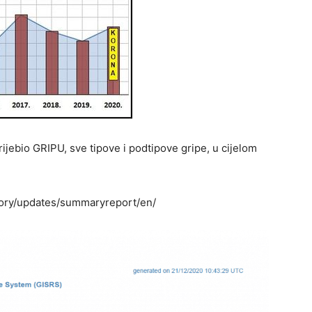
jebio GRIPU, sve tipove i podtipove gripe, u cijelom
atory/updates/summaryreport/en/