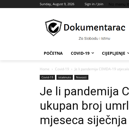
No menu i
Sunday, August 9, 2026
Sign in / Join
POČETNA
COVID-19
CIJEPLJENJE
Home
Covid-19
Je li pandemija C0VIDA-19 utjecala
Covid-19
istaknuto
Novosti
Je li pandemija 
ukupan broj umrl
mjeseca siječnj