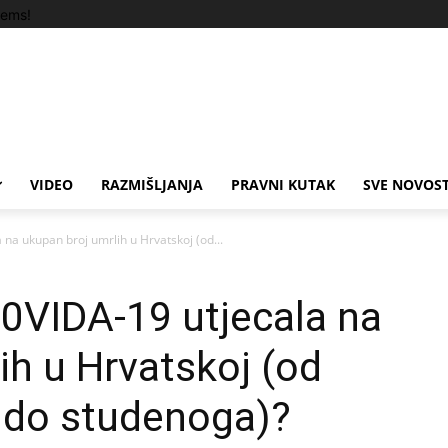
tems!
VIDEO
RAZMIŠLJANJA
PRAVNI KUTAK
SVE NOVOST
 na ukupan broj umrlih u Hrvatskoj (od...
C0VIDA-19 utjecala na
ih u Hrvatskoj (od
a do studenoga)?