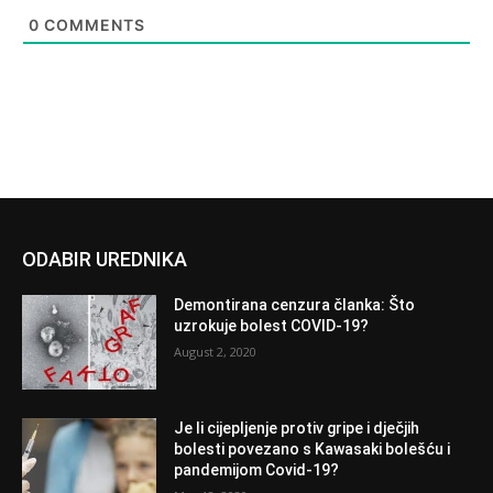
0
COMMENTS
ODABIR UREDNIKA
Demontirana cenzura članka: Što
uzrokuje bolest COVID-19?
August 2, 2020
Je li cijepljenje protiv gripe i dječjih
bolesti povezano s Kawasaki bolešću i
pandemijom Covid-19?