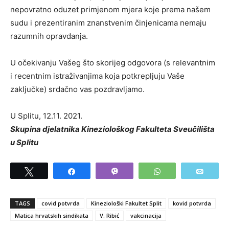
nepovratno oduzet primjenom mjera koje prema našem
sudu i prezentiranim znanstvenim činjenicama nemaju
razumnih opravdanja.
U očekivanju Vašeg što skorijeg odgovora (s relevantnim
i recentnim istraživanjima koja potkrepljuju Vaše
zaključke) srdačno vas pozdravljamo.
U Splitu, 12.11. 2021.
Skupina djelatnika Kineziološkog Fakulteta Sveučilišta
u Splitu
Tweet
Share
Vibe
WhatsApp
Email
TAGS
covid potvrda
Kineziološki Fakultet Split
kovid potvrda
Matica hrvatskih sindikata
V. Ribić
vakcinacija