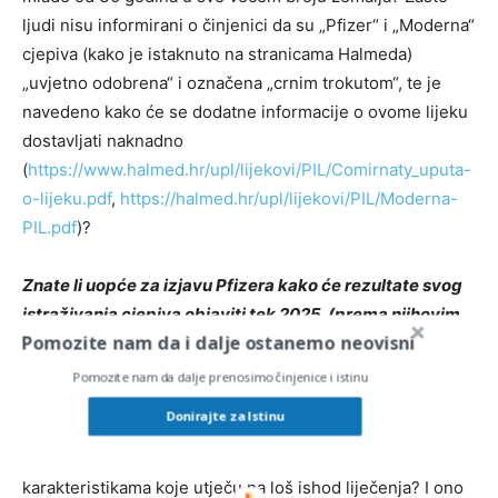
ljudi nisu informirani o činjenici da su „Pfizer“ i „Moderna“
cjepiva (kako je istaknuto na stranicama Halmeda)
„uvjetno odobrena“ i označena „crnim trokutom“, te je
navedeno kako će se dodatne informacije o ovome lijeku
dostavljati naknadno
(
https://www.halmed.hr/upl/lijekovi/PIL/Comirnaty_uputa-
o-lijeku.pdf
,
https://halmed.hr/upl/lijekovi/PIL/Moderna-
PIL.pdf
)?
Znate li uopće za izjavu Pfizera kako će rezultate svog
istraživanja cjepiva objaviti tek 2025. (prema njihovim
Pomozite nam da i dalje ostanemo neovisni
službenim izjavama)!?
Pomozite nam da dalje prenosimo činjenice i istinu
Zašto u dostupnim podacima o broju oboljelih, broju
Donirajte za Istinu
priključenih na respirator i broju umrlih nema detaljnih
podataka o pušačkom statusu, stupnju pretilosti i drugim
karakteristikama koje utječu na loš ishod liječenja? I ono