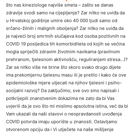
što nas kineziologe najviše smeta – zašto se danas
zdravlje svodi samo na cijepljenje? Zar nitko ne uviđa da
u Hrvatskoj godišnje umire oko 40 000 ljudi samo od
srčano-žilnih i malignih oboljenja? Zar nitko ne uviđa da
je najveći broj smrtnih slučajeva kod osoba pozitivnih na
COVID 19 posljedica tih komorbiditeta od kojih se većina
mogla spriječiti zdravim životnim navikama (pravilnom
prehranom, tjelesnom aktivnošću, reguliranjem stresa…)?
Zar se nitko više ne brine što skoro svako drugo dijete
ima prekomjernu tjelesnu masu ili je pretilo i kako će ove
epidemiološke mjere utjecati na njihov tjelesni i psiho-
socijalni razvoj? Da zaključimo, sve ovo smo napisali i
potkrijepili znanstvenim dokazima ne zato da bi Vas
uvjerili da je ovo što mi mislimo apsolutna istina, već da bi
Vam ukazali da naši stavovi o neopravdanosti uvođenja
COVID potvrda imaju uporište u znanosti. Ostavljamo
otvorenom opciju da i Vi utječete na naše mišljenje