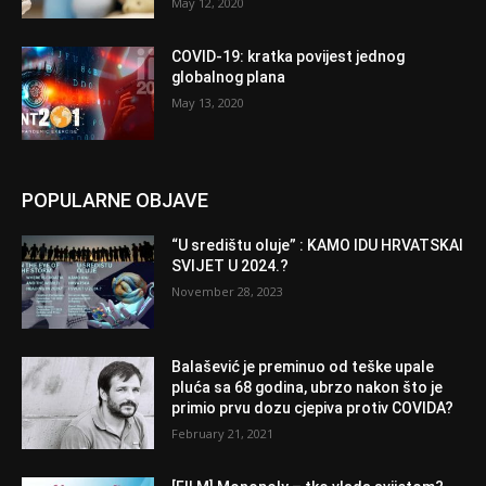
May 12, 2020
COVID-19: kratka povijest jednog
globalnog plana
May 13, 2020
POPULARNE OBJAVE
“U središtu oluje” : KAMO IDU HRVATSKAI
SVIJET U 2024.?
November 28, 2023
Balašević je preminuo od teške upale
pluća sa 68 godina, ubrzo nakon što je
primio prvu dozu cjepiva protiv COVIDA?
February 21, 2021