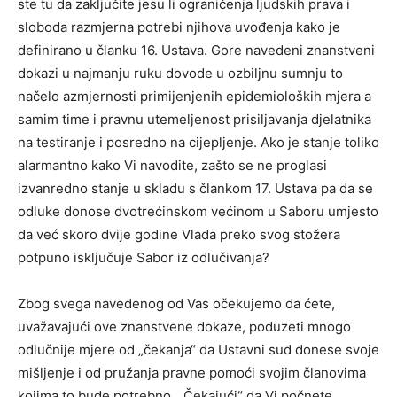
ste tu da zaključite jesu li ograničenja ljudskih prava i
sloboda razmjerna potrebi njihova uvođenja kako je
definirano u članku 16. Ustava. Gore navedeni znanstveni
dokazi u najmanju ruku dovode u ozbiljnu sumnju to
načelo azmjernosti primijenjenih epidemioloških mjera a
samim time i pravnu utemeljenost prisiljavanja djelatnika
na testiranje i posredno na cijepljenje. Ako je stanje toliko
alarmantno kako Vi navodite, zašto se ne proglasi
izvanredno stanje u skladu s člankom 17. Ustava pa da se
odluke donose dvotrećinskom većinom u Saboru umjesto
da već skoro dvije godine Vlada preko svog stožera
potpuno isključuje Sabor iz odlučivanja?
Zbog svega navedenog od Vas očekujemo da ćete,
uvažavajući ove znanstvene dokaze, poduzeti mnogo
odlučnije mjere od „čekanja“ da Ustavni sud donese svoje
mišljenje i od pružanja pravne pomoći svojim članovima
kojima to bude potrebno. „Čekajući“ da Vi počnete