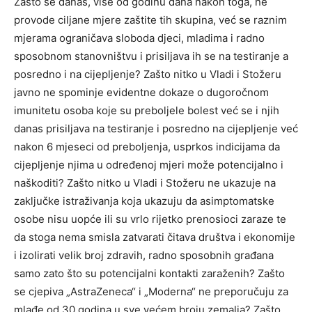
Zašto se danas, više od godinu dana nakon toga, ne
provode ciljane mjere zaštite tih skupina, već se raznim
mjerama ograničava sloboda djeci, mladima i radno
sposobnom stanovništvu i prisiljava ih se na testiranje a
posredno i na cijepljenje? Zašto nitko u Vladi i Stožeru
javno ne spominje evidentne dokaze o dugoročnom
imunitetu osoba koje su preboljele bolest već se i njih
danas prisiljava na testiranje i posredno na cijepljenje već
nakon 6 mjeseci od preboljenja, usprkos indicijama da
cijepljenje njima u određenoj mjeri može potencijalno i
naškoditi? Zašto nitko u Vladi i Stožeru ne ukazuje na
zaključke istraživanja koja ukazuju da asimptomatske
osobe nisu uopće ili su vrlo rijetko prenosioci zaraze te
da stoga nema smisla zatvarati čitava društva i ekonomije
i izolirati velik broj zdravih, radno sposobnih građana
samo zato što su potencijalni kontakti zaraženih? Zašto
se cjepiva „AstraZeneca“ i „Moderna“ ne preporučuju za
mlađe od 30 godina u sve većem broju zemalja? Zašto