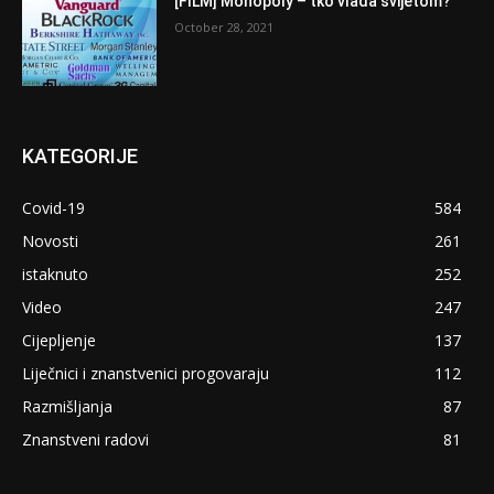
[FILM] Monopoly – tko vlada svijetom?
October 28, 2021
KATEGORIJE
Covid-19
584
Novosti
261
istaknuto
252
Video
247
Cijepljenje
137
Liječnici i znanstvenici progovaraju
112
Razmišljanja
87
Znanstveni radovi
81