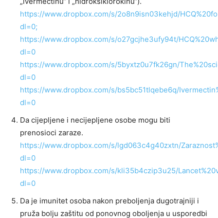
„ivermectinu“ i „hidroksiklorokinu“).
https://www.dropbox.com/s/2o8n9isn03kehjd/HCQ%20f
dl=0;
https://www.dropbox.com/s/o27gcjhe3ufy94t/HCQ%20wh
dl=0
https://www.dropbox.com/s/5byxtz0u7fk26gn/The%20sc
dl=0
https://www.dropbox.com/s/bs5bc51tlqebe6q/Ivermectin
dl=0
Da cijepljene i necijepljene osobe mogu biti
prenosioci zaraze.
https://www.dropbox.com/s/lgd063c4g40zxtn/Zaraznost%
dl=0
https://www.dropbox.com/s/kli35b4czip3u25/Lancet%20
dl=0
Da je imunitet osoba nakon preboljenja dugotrajniji i
pruža bolju zaštitu od ponovnog oboljenja u usporedbi