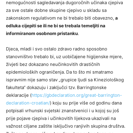
nemogućnosti sagledavanja dugoročnih učinaka cjepiva
za sve ostale dobne skupine cjepivo u skladu sa
zakonskom regulativom ne bi trebalo biti obavezno,
a
odluka cijepiti se ili ne bi se trebala temeljiti na
informiranom osobnom pristanku
.
Djeca, mladi i svo ostalo zdravo radno sposobno
stanovništvo trebalo bi, uz uobičajene higijenske mjere,
živjeti bez dokazano neučinkovitih drastičnih
epidemioloških ograničenja. Da to što mi smatramo
ispravnim nije samo stav „grupice ljudi sa Kineziološkog
fakulteta“ dokazuju i zaključci tzv. Barringtonske
deklaracije (
https://gbdeclaration.org/great-barrington-
declaration-croatian/
) koju su prije više od godinu dana
potpisali vrhunski svjetski znanstvenici i u kojoj su još
prije pojave cjepiva i učinkovitih lijekova ukazivali na
važnost ciljane zaštite isključivo ranjivih skupina društva.