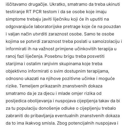
iščitavamo drugačije. Ukratko, smatramo da treba ukinuti
testiranje RT PCR testom i da se osobe koje imaju
simptome trebaju javiti liječniku koji će ih uputiti na
odgovarajuće laboratorijske pretrage koje će na pouzdan
i valjan način utvrditi zaraznost osobe. Samo te osobe
kojima se potvrdi zaraznost treba poslati u samoizolaciju i
informirati ih na važnost primjene učinkovitih terapija u
ranoj fazi liječenja. Posebnu brigu treba posvetiti
starijima i ostalim ranjivim skupinama koje treba
objektivno informirati o svim dostupnim terapijama,
odnosno ukazati na njihove pozitivne učinke i moguće
rizike. Temeljem prikazanih znanstvenih dokaza
smatramo da je za djecu i mlade omjer rizika od
posljedica obolijevanja i nuspojava cijepljenja takav da bi
za tu populaciju donošenje odluke o cijepljenju trebalo
zabraniti do pribavljanja eventualnih znanstvenih dokaza
da to ima ikakvog smisla. Zbog potencijalnih nuspojava i