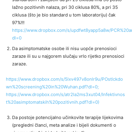
lažno pozitivnih nalaza, pri 30 ciklusa 80%, a pri 35
ciklusa (što je bio standard u tom laboratoriju) čak
97%!!!
https://www.dropbox.com/s/updfwt8yapp5a8w/PCR%20a
dl=0
Da asimptomatske osobe ili nisu uopće prenosioci
zaraze ili su u najgorem slučaju vrlo rijetko prenosioci
zaraze.
https://www.dropbox.com/s/5lxv497v8onlr9u/POstlckdo
wn%20screening%20in%20Wuhan.pdf?dl=0;
https://www.dropbox.com/s/atr2la2ms3xut04/Infektivnos
t%20asimptomatskih%20pozitivnih.pdf?dl=0)
Da postoje potencijalno učinkovite terapije lijekovima
(pregledni članci, meta analize i bijeli dokumenti o