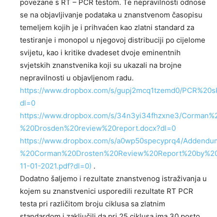
povezane s RT – PCR testom. Te nepravilnosti odnose
se na objavljivanje podataka u znanstvenom časopisu
temeljem kojih je i prihvaćen kao zlatni standard za
testiranje i monopol u njegovoj distribuciji po cijelome
svijetu, kao i kritike dvadeset dvoje eminentnih
svjetskih znanstvenika koji su ukazali na brojne
nepravilnosti u objavljenom radu.
https://www.dropbox.com/s/gupj2mcq1tzemd0/PCR%20sk
dl=0
https://www.dropbox.com/s/34n3yi34fhzxne3/Corman%
%20Drosden%20review%20report.docx?dl=0
https://www.dropbox.com/s/a0wp50specyprq4/Addend
%20Corman%20Drosten%20Review%20Report%20by%20
11-01-2021.pdf?dl=0)
.
Dodatno šaljemo i rezultate znanstvenog istraživanja u
kojem su znanstvenici usporedili rezultate RT PCR
testa pri različitom broju ciklusa sa zlatnim
standardom i zaključili da pri 25 ciklusa ima 30 posto