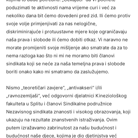
poduzimati te aktivnosti nama vrijeme curi i već za
nekoliko dana bit ćemo dovedeni pred zid. Ili ćemo protiv
svoje volje primjenjivati za nas nelogične,
diskriminirajuće i protuustavne mjere koje ograničavaju
naša prava i slobode ili ćemo dobiti otkaz. Vi naravno ne
morate promijeniti svoje mišljenje ako smatrate da za to
nema razloga kao što ni mi ne moramo biti članovi
sindikata koji se neće za naša temeljna prava i slobode
boriti onako kako mi smatramo da zaslužujemo.
Nismo „teoretičari zavjere“, „antivakseri“ i/ili
„ravnozemljaši“, već odgovorni djelatnici Kineziološkog
fakulteta u Splitu i članovi Sindikalne podružnice
Nezavisnog sindikata znanosti i visokog obrazovanja, koji
ukazuju na rezultate znanstvenih istraživanja. Ovim
putem izražavamo zabrinutost za našu budućnost i
budućnost naše djece, kojima je dio djetinjstva već