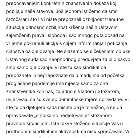
predočavanjem konkretnih znanstvenih dokaza koji
pobijaju naše stavove. Još jednom ističemo da smo
razočarani što i Vi niste prepoznali ozbiljnost trenutne
situacije odnosno ozbiljnost kršenja naših Ustavom
zajamčenih prava i sloboda i kao mnogo puta dosad na
vrijeme pokrenuli akcije s ciljem informiranja i poticanja
članstva na djelovanje. Ne slažemo se s čekanjem odluke
Ustavnog suda kao neophodnog preduvjeta za bilo kakvo
sindikalno djelovanje. Vi ste tu kao sindikat da
prepoznate ili neprepoznate da u medijima od početka
proglašene pandemije ima mjesta samo za one
znanstvenike koji nas, zajedno s Vladom i Stožerom,
uvjeravaju da su sve epidemiološke mjere opravdane. Vi
ste tu da djelujete kada mislite da je to važno, a ne da
opravdavate „sindikalno nedjelovanje“ složenom
pravnom situacijom. Iste takve složene situacije Vas u
prethodnim sindikalnim aktivnostima nisu sprječavale. Vi