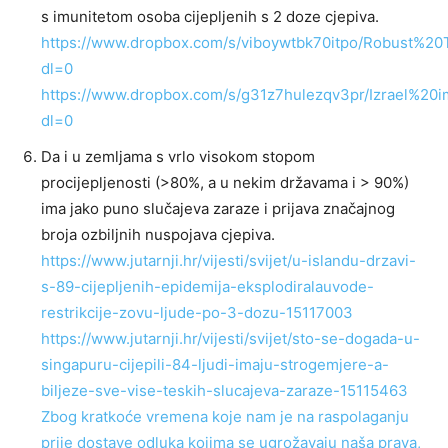
s imunitetom osoba cijepljenih s 2 doze cjepiva.
https://www.dropbox.com/s/viboywtbk70itpo/Robust%20
dl=0
https://www.dropbox.com/s/g31z7hulezqv3pr/Izrael%20im
dl=0
Da i u zemljama s vrlo visokom stopom
procijepljenosti (>80%, a u nekim državama i > 90%)
ima jako puno slučajeva zaraze i prijava značajnog
broja ozbiljnih nuspojava cjepiva.
https://www.jutarnji.hr/vijesti/svijet/u-islandu-drzavi-
s-89-cijepljenih-epidemija-eksplodiralauvode-
restrikcije-zovu-ljude-po-3-dozu-15117003
https://www.jutarnji.hr/vijesti/svijet/sto-se-dogada-u-
singapuru-cijepili-84-ljudi-imaju-strogemjere-a-
biljeze-sve-vise-teskih-slucajeva-zaraze-15115463
Zbog kratkoće vremena koje nam je na raspolaganju
prije dostave odluka kojima se ugrožavaju naša prava,