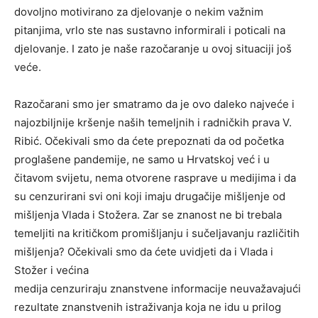
dovoljno motivirano za djelovanje o nekim važnim
pitanjima, vrlo ste nas sustavno informirali i poticali na
djelovanje. I zato je naše razočaranje u ovoj situaciji još
veće.
Razočarani smo jer smatramo da je ovo daleko najveće i
najozbiljnije kršenje naših temeljnih i radničkih prava V.
Ribić. Očekivali smo da ćete prepoznati da od početka
proglašene pandemije, ne samo u Hrvatskoj već i u
čitavom svijetu, nema otvorene rasprave u medijima i da
su cenzurirani svi oni koji imaju drugačije mišljenje od
mišljenja Vlada i Stožera. Zar se znanost ne bi trebala
temeljiti na kritičkom promišljanju i sučeljavanju različitih
mišljenja? Očekivali smo da ćete uvidjeti da i Vlada i
Stožer i većina
medija cenzuriraju znanstvene informacije neuvažavajući
rezultate znanstvenih istraživanja koja ne idu u prilog