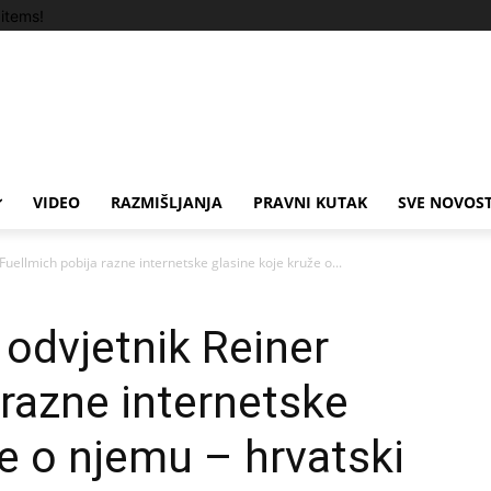
items!
VIDEO
RAZMIŠLJANJA
PRAVNI KUTAK
SVE NOVOST
uellmich pobija razne internetske glasine koje kruže o...
odvjetnik Reiner
 razne internetske
že o njemu – hrvatski