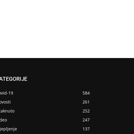
ATEGORIJE
ovid-19
584
ovosti
261
taknuto
252
ideo
247
jepljenje
137