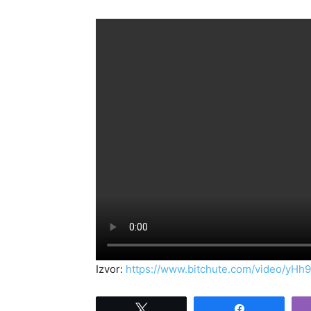
Izvor:
https://www.bitchute.com/video/yHh
Tweet
Share