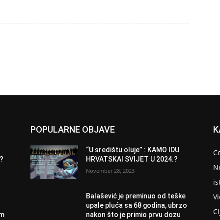
POPULARNE OBJAVE
K
“U središtu oluje” : KAMO IDU
C
9?
HRVATSKAI SVIJET U 2024.?
N
November 28, 2023
is
V
Balašević je preminuo od teške
upale pluća sa 68 godina, ubrzo
Ci
om
nakon što je primio prvu dozu