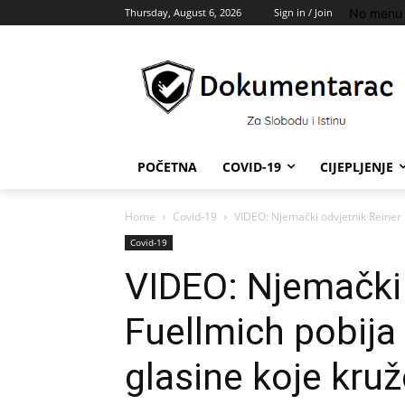
No menu 
Thursday, August 6, 2026
Sign in / Join
POČETNA
COVID-19
CIJEPLJENJE
Home
Covid-19
VIDEO: Njemački odvjetnik Reiner F
Covid-19
VIDEO: Njemački 
Fuellmich pobija
glasine koje kru