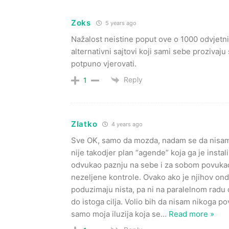
Zoks
5 years ago
Nažalost neistine poput ove o 1000 odvjetni
alternativni sajtovi koji sami sebe proziva
potpuno vjerovati.
Reply
1
Zlatko
4 years ago
Sve OK, samo da mozda, nadam se da nisam u
nije takodjer plan “agende” koja ga je instali
odvukao paznju na sebe i za sobom povuka
nezeljene kontrole. Ovako ako je njihov ond
poduzimaju nista, pa ni na paralelnom radu
do istoga cilja. Volio bih da nisam nikoga po
samo moja iluzija koja se
…
Read more »