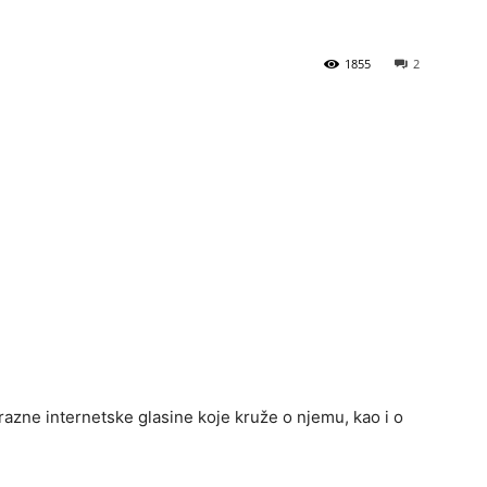
1855
2
”
razne internetske glasine koje kruže o njemu, kao i o