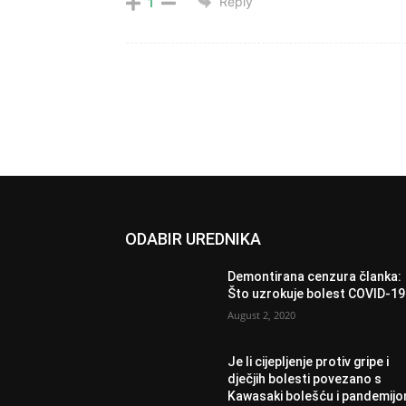
Reply
1
ODABIR UREDNIKA
Demontirana cenzura članka:
Što uzrokuje bolest COVID-1
August 2, 2020
Je li cijepljenje protiv gripe i
dječjih bolesti povezano s
Kawasaki bolešću i pandemij