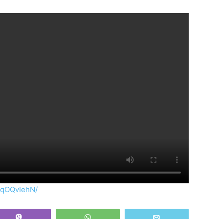
9qOQvIehN/
Vibe
WhatsApp
Email