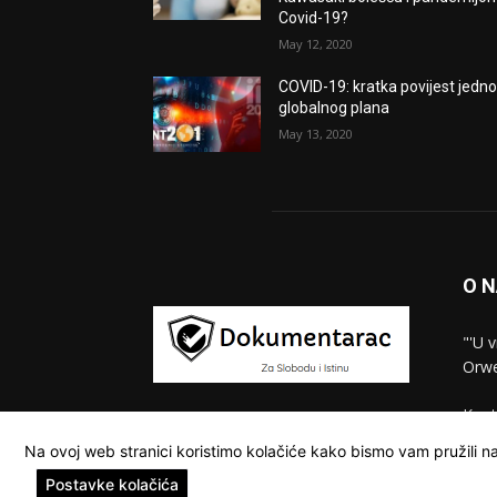
Covid-19?
May 12, 2020
COVID-19: kratka povijest jedn
globalnog plana
May 13, 2020
O 
"'U 
Orwe
Kont
Na ovoj web stranici koristimo kolačiće kako bismo vam pružili na
Postavke kolačića