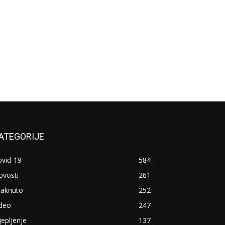
ATEGORIJE
ovid-19
584
ovosti
261
taknuto
252
ideo
247
jepljenje
137