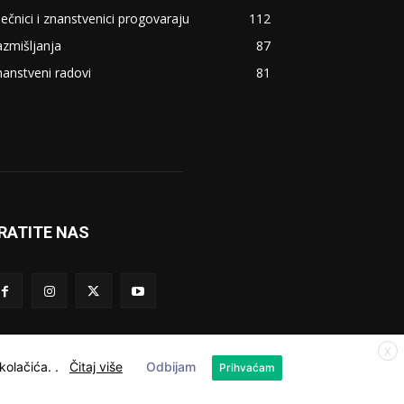
ječnici i znanstvenici progovaraju
112
zmišljanja
87
anstveni radovi
81
RATITE NAS
X
 kolačića.
.
Čitaj više
Odbijam
Prihvaćam