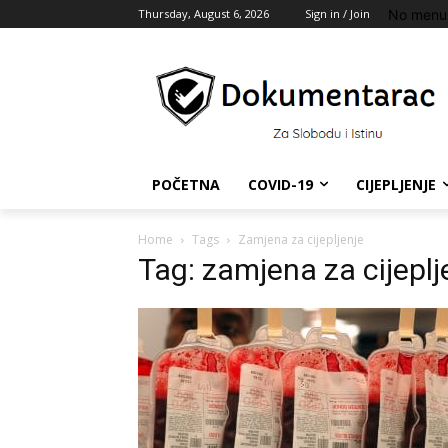
No menu 
Thursday, August 6, 2026
Sign in / Join
POČETNA
COVID-19
CIJEPLJENJE
Home
Tags
Zamjena za cijepljenje
Tag: zamjena za cijeplj