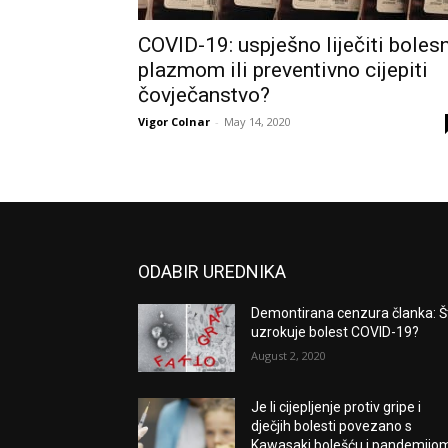
COVID-19: uspješno liječiti boles
plazmom ili preventivno cijepiti
čovječanstvo?
Vigor Colnar
-
May 14, 2020
ODABIR UREDNIKA
Demontirana cenzura članka: Š
uzrokuje bolest COVID-19?
August 2, 2020
Je li cijepljenje protiv gripe i
dječjih bolesti povezano s
Kawasaki bolešću i pandemijo