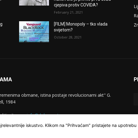
cjepiva protiv COVIDA?
Li
February 21, 2021
Ra
og
[FILM] Monopoly – tko vlada
Zn
svijetom?
October 28, 2021
NAMA
P
vremenima obmane, istina postaje revolucionarni akt" G.
ll, 1984
aktirajte nas:
info@dokumentarac.com
jrelevantnije iskustvo. Klikom na "Prihvaćam" pristajete na upotrebu