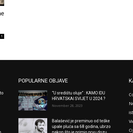
ne
1
POPULARNE OBJAVE
K
to
“U središtu oluje” : KAMO IDU
C
HRVATSKAI SVIJET U 2024.?
N
November 28, 2023
is
V
Balašević je preminuo od teške
upale pluća sa 68 godina, ubrzo
Ci
m
nakon što je primio prvu dozu