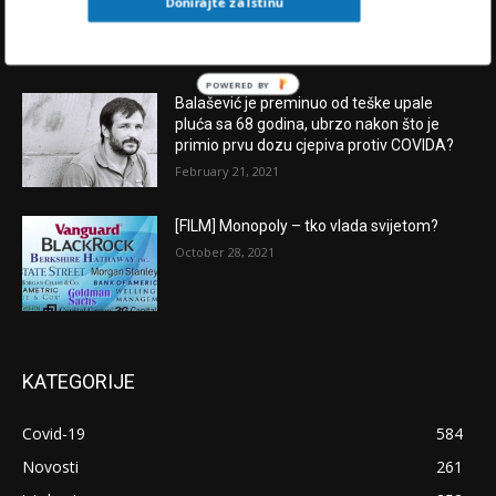
Donirajte za Istinu
November 28, 2023
POWERED BY
Balašević je preminuo od teške upale
pluća sa 68 godina, ubrzo nakon što je
primio prvu dozu cjepiva protiv COVIDA?
February 21, 2021
[FILM] Monopoly – tko vlada svijetom?
October 28, 2021
KATEGORIJE
Covid-19
584
Novosti
261