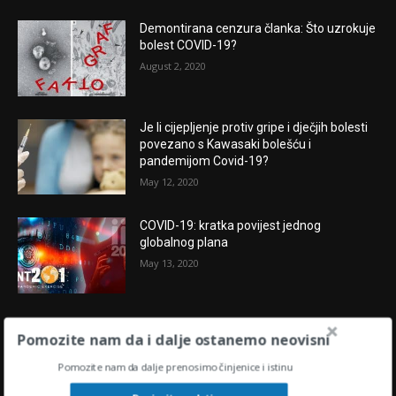
Demontirana cenzura članka: Što uzrokuje
bolest COVID-19?
August 2, 2020
Je li cijepljenje protiv gripe i dječjih bolesti
povezano s Kawasaki bolešću i
pandemijom Covid-19?
May 12, 2020
COVID-19: kratka povijest jednog
globalnog plana
May 13, 2020
Pomozite nam da i dalje ostanemo neovisni
POPULARNE OBJAVE
Pomozite nam da dalje prenosimo činjenice i istinu
“U središtu oluje” : KAMO IDU HRVATSKAI
SVIJET U 2024.?