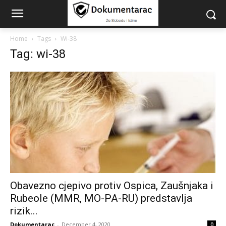
Home
Tags
Wi-38
Tag: wi-38
Obavezno cjepivo protiv Ospica, Zaušnjaka i
Rubeole (MMR, MO-PA-RU) predstavlja
rizik...
Dokumentarac
-
December 4, 2020
0