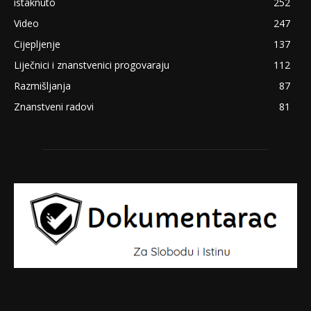
istaknuto
252
Video
247
Cijepljenje
137
Liječnici i znanstvenici progovaraju
112
Razmišljanja
87
Znanstveni radovi
81