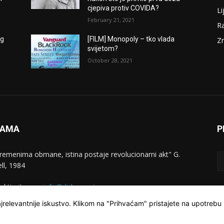
cjepiva protiv COVIDA?
Li
February 21, 2021
Ra
og
[FILM] Monopoly – tko vlada
Zn
svijetom?
October 28, 2021
NAMA
P
vremenima obmane, istina postaje revolucionarni akt" G.
ll, 1984
aktirajte nas:
info@dokumentarac.com
jrelevantnije iskustvo. Klikom na "Prihvaćam" pristajete na upotrebu