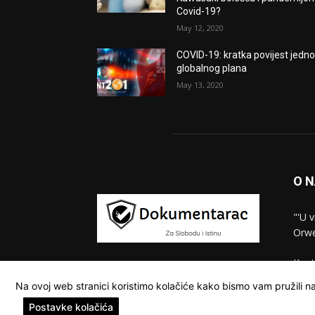
Covid-19?
May 12, 2020
COVID-19: kratka povijest jedn
globalnog plana
May 13, 2020
O 
"'U 
Orwe
Kont
Na ovoj web stranici koristimo kolačiće kako bismo vam pružili na
Postavke kolačića