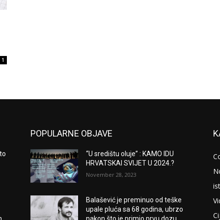
1
POPULARNE OBJAVE
K
to
“U središtu oluje” : KAMO IDU
C
HRVATSKAI SVIJET U 2024.?
N
November 28, 2023
is
V
Balašević je preminuo od teške
upale pluća sa 68 godina, ubrzo
Ci
m
nakon što je primio prvu dozu