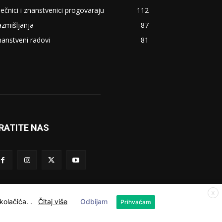
ječnici i znanstvenici progovaraju
112
zmišljanja
87
anstveni radovi
81
RATITE NAS
X
 kolačića.
.
Čitaj više
Odbijam
Prihvaćam