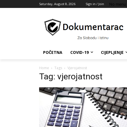
No menu 
Saturday, August 8, 2026
Sign in / Join
POČETNA
COVID-19
CIJEPLJENJE
Home
Tags
Vjerojatnost
Tag: vjerojatnost