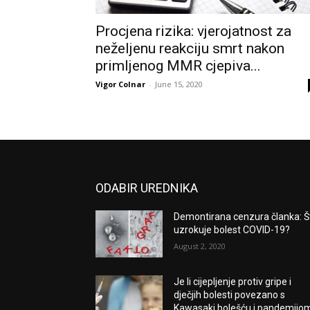
Procjena rizika: vjerojatnost za
neželjenu reakciju smrt nakon
primljenog MMR cjepiva...
Vigor Colnar
-
June 15, 2020
ODABIR UREDNIKA
Demontirana cenzura članka: Š
uzrokuje bolest COVID-19?
August 2, 2020
Je li cijepljenje protiv gripe i
dječjih bolesti povezano s
Kawasaki bolešću i pandemijo