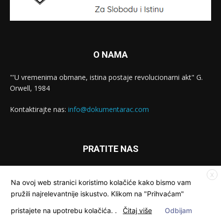
O NAMA
"'U vremenima obmane, istina postaje revolucionarni akt" G.
Orwell, 1984
Kontaktirajte nas:
info@dokumentarac.com
PRATITE NAS
X
Na ovoj web stranici koristimo kolačiće kako bismo vam
pružili najrelevantnije iskustvo. Klikom na "Prihvaćam"
pristajete na upotrebu kolačića.
.
Čitaj više
Odbijam