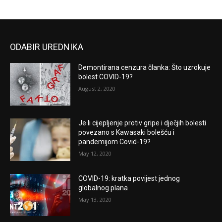
ODABIR UREDNIKA
Demontirana cenzura članka: Što uzrokuje
bolest COVID-19?
August 2, 2020
Je li cijepljenje protiv gripe i dječjih bolesti
povezano s Kawasaki bolešću i
pandemijom Covid-19?
May 12, 2020
COVID-19: kratka povijest jednog
globalnog plana
May 13, 2020