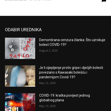
ODABIR UREDNIKA
Demontirana cenzura članka: Što uzrokuje
bolest COVID-19?
August 2, 2020
Je li cijepljenje protiv gripe i dječjih bolesti
povezano s Kawasaki bolešću i
pandemijom Covid-19?
May 12, 2020
COVID-19: kratka povijest jednog
globalnog plana
May 13, 2020