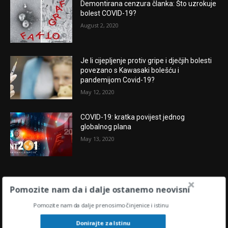
Demontirana cenzura članka: Što uzrokuje
bolest COVID-19?
August 2, 2020
Je li cijepljenje protiv gripe i dječjih bolesti
povezano s Kawasaki bolešću i
pandemijom Covid-19?
May 12, 2020
COVID-19: kratka povijest jednog
globalnog plana
May 13, 2020
POPULARNE OBJAVE
Pomozite nam da i dalje ostanemo neovisni
Pomozite nam da dalje prenosimo činjenice i istinu
“U središtu oluje” : KAMO IDU HRVATSKAI
SVIJET U 2024.?
Donirajte za Istinu
November 28, 2023