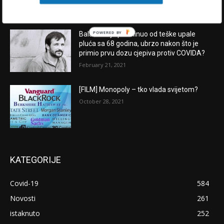
POWERED BY
Balašević je preminuo od teške upale
pluća sa 68 godina, ubrzo nakon što je
primio prvu dozu cjepiva protiv COVIDA?
February 21, 2021
[FILM] Monopoly – tko vlada svijetom?
October 28, 2021
KATEGORIJE
Covid-19
584
Novosti
261
istaknuto
252