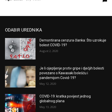
ODABIR UREDNIKA
Demontirana cenzura članka: Što uzrokuje
bolest COVID-19?
August 2, 2020
Je li cijepljenje protiv gripe i dječjih bolesti
povezano s Kawasaki bolešću i
pandemijom Covid-19?
May 12, 2020
COVID-19: kratka povijest jednog
globalnog plana
May 13, 2020