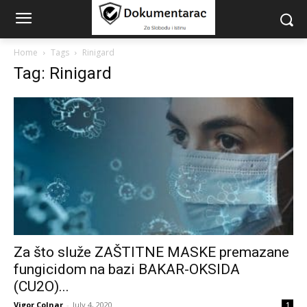
Home
Tags
Rinigard
Tag: Rinigard
Za što služe ZAŠTITNE MASKE premazane
fungicidom na bazi BAKAR-OKSIDA
(CU2O)...
Vigor Colnar
-
July 4, 2020
1