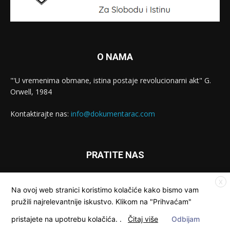
O NAMA
"'U vremenima obmane, istina postaje revolucionarni akt" G.
Orwell, 1984
Kontaktirajte nas:
info@dokumentarac.com
PRATITE NAS
X
Na ovoj web stranici koristimo kolačiće kako bismo vam
pružili najrelevantnije iskustvo. Klikom na "Prihvaćam"
pristajete na upotrebu kolačića.
.
Čitaj više
Odbijam