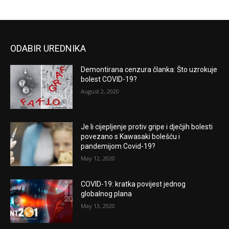
ODABIR UREDNIKA
Demontirana cenzura članka: Što uzrokuje
bolest COVID-19?
August 2, 2020
Je li cijepljenje protiv gripe i dječjih bolesti
povezano s Kawasaki bolešću i
pandemijom Covid-19?
May 12, 2020
COVID-19: kratka povijest jednog
globalnog plana
May 13, 2020