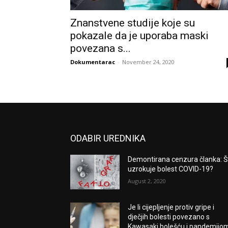
Znanstvene studije koje su
pokazale da je uporaba maski
povezana s...
Dokumentarac
-
November 24, 2020
ODABIR UREDNIKA
Demontirana cenzura članka: Š
uzrokuje bolest COVID-19?
August 2, 2020
Je li cijepljenje protiv gripe i
dječjih bolesti povezano s
Kawasaki bolešću i pandemijo