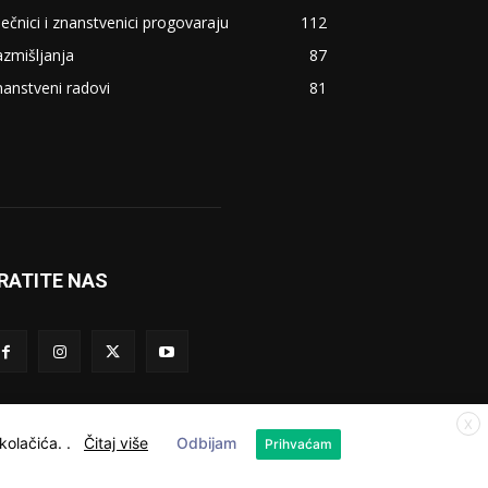
ječnici i znanstvenici progovaraju
112
zmišljanja
87
anstveni radovi
81
RATITE NAS
X
 kolačića.
.
Čitaj više
Odbijam
Prihvaćam