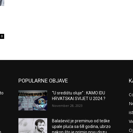
0
POPULARNE OBJAVE
K
to
“U središtu oluje” : KAMO IDU
C
HRVATSKAI SVIJET U 2024.?
N
November 28, 2023
is
V
Balašević je preminuo od teške
upale pluća sa 68 godina, ubrzo
Ci
m
nakon što je primio prvu dozu