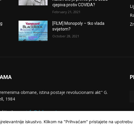
cjepiva protiv COVIDA?
Li
February 21, 2021
Ra
og
[FILM] Monopoly – tko vlada
Zn
svijetom?
October 28, 2021
NAMA
P
vremenima obmane, istina postaje revolucionarni akt" G.
ll, 1984
aktirajte nas:
info@dokumentarac.com
jrelevantnije iskustvo. Klikom na "Prihvaćam" pristajete na upotrebu