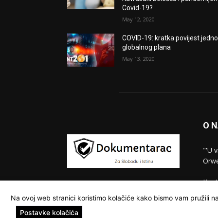
Covid-19?
May 12, 2020
COVID-19: kratka povijest jedn
globalnog plana
May 13, 2020
O 
"'U 
Orwe
Kont
Na ovoj web stranici koristimo kolačiće kako bismo vam pružili na
Postavke kolačića