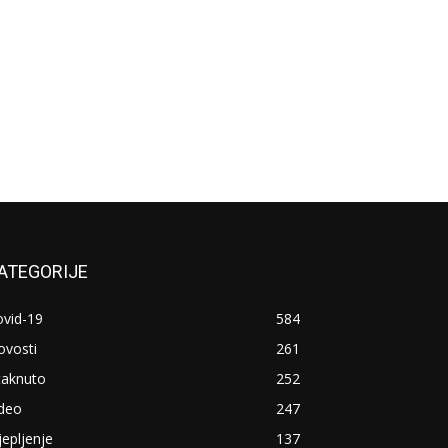
ATEGORIJE
ovid-19
584
ovosti
261
taknuto
252
ideo
247
jepljenje
137