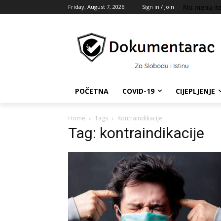
No menu it
Friday, August 7, 2026
Sign in / Join
POČETNA
COVID-19
CIJEPLJENJE
Home
Tags
Kontraindikacije
Tag: kontraindikacije