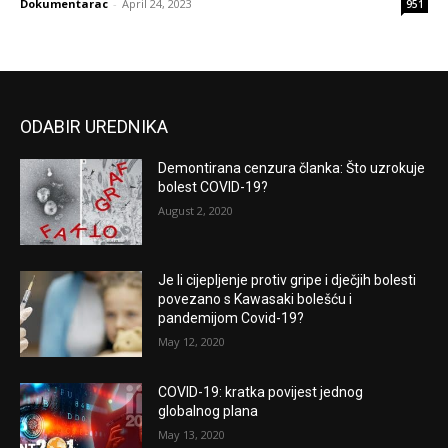
Dokumentarac
-
April 24, 2023
951
ODABIR UREDNIKA
Demontirana cenzura članka: Što uzrokuje
bolest COVID-19?
August 2, 2020
Je li cijepljenje protiv gripe i dječjih bolesti
povezano s Kawasaki bolešću i
pandemijom Covid-19?
May 12, 2020
COVID-19: kratka povijest jednog
globalnog plana
May 13, 2020