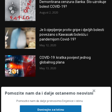
Demontirana cenzura članka: Što uzrokuje
bolest COVID-19?
August 2, 2020
Je li cijepljenje protiv gripe i dječjih bolesti
povezano s Kawasaki bolešću i
pandemijom Covid-19?
May 12, 2020
COVID-19: kratka povijest jednog
globalnog plana
May 13, 2020
POPULARNE OBJAVE
Pomozite nam da i dalje ostanemo neovisni
Pomozite nam da dalje prenosimo činjenice i istinu
“U središtu oluje” : KAMO IDU HRVATSKAI
SVIJET U 2024.?
Donirajte za Istinu
November 28, 2023