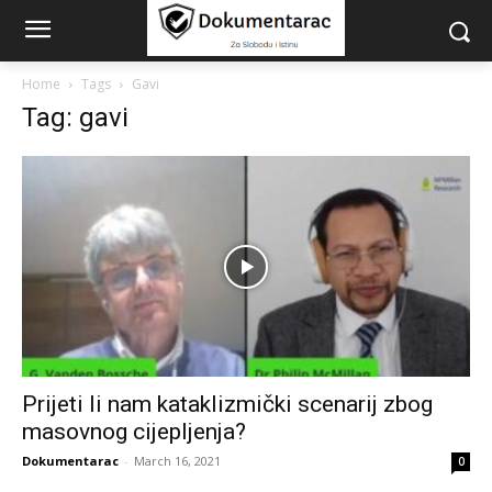
Home
Tags
Gavi
Tag: gavi
Prijeti li nam kataklizmički scenarij zbog
masovnog cijepljenja?
Dokumentarac
-
March 16, 2021
0