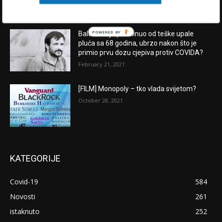
POWERED BY
Balašević je preminuo od teške upale
pluća sa 68 godina, ubrzo nakon što je
primio prvu dozu cjepiva protiv COVIDA?
February 21, 2021
[FILM] Monopoly – tko vlada svijetom?
October 28, 2021
KATEGORIJE
Covid-19
584
Novosti
261
istaknuto
252