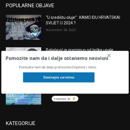
POPULARNE OBJAVE
“U središtu oluje” : KAMO IDU HRVATSKAI
SVIJET U 2024.?
November 28, 2023
Balašević je preminuo od teške upale
pluća sa 68 godina, ubrzo nakon što je
Pomozite nam da i dalje ostanemo neovisni
primio prvu dozu cjepiva protiv COVIDA?
Pomozite nam da dalje prenosimo činjenice i istinu
February 21, 2021
Donirajte za Istinu
[FILM] Monopoly – tko vlada svijetom?
October 28, 2021
POWERED BY
KATEGORIJE