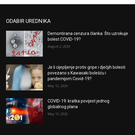
ODABIR UREDNIKA
Demontirana cenzura članka: Što uzrokuje
bolest COVID-19?
August 2, 2020
Je li cijepljenje protiv gripe i dječjih bolesti
povezano s Kawasaki bolešću i
pandemijom Covid-19?
May 12, 2020
COVID-19: kratka povijest jednog
globalnog plana
May 13, 2020