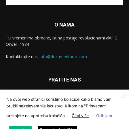
O NAMA
"'U vremenima obmane, istina postaje revolucionarni akt" G.
Orwell, 1984
Kontaktirajte nas:
info@dokumentarac.com
PRATITE NAS
X
Na ovoj web stranici koristimo kolačiće kako bismo vam
pružili najrelevantnije iskustvo. Klikom na "Prihvaćam"
pristajete na upotrebu kolačića.
.
Čitaj više
Odbijam
© Dokumentarac || Sva prava pridržana.