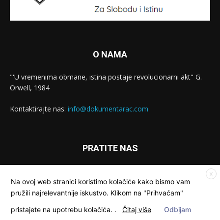
O NAMA
"'U vremenima obmane, istina postaje revolucionarni akt" G.
Orwell, 1984
Kontaktirajte nas:
info@dokumentarac.com
PRATITE NAS
X
Na ovoj web stranici koristimo kolačiće kako bismo vam
pružili najrelevantnije iskustvo. Klikom na "Prihvaćam"
pristajete na upotrebu kolačića.
.
Čitaj više
Odbijam