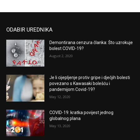
ODABIR UREDNIKA
Demontirana cenzura članka: Što uzrokuje
bolest COVID-19?
August 2, 2020
Je li cijepljenje protiv gripe i dječjih bolesti
povezano s Kawasaki bolešću i
pandemijom Covid-19?
May 12, 2020
COVID-19: kratka povijest jednog
globalnog plana
May 13, 2020