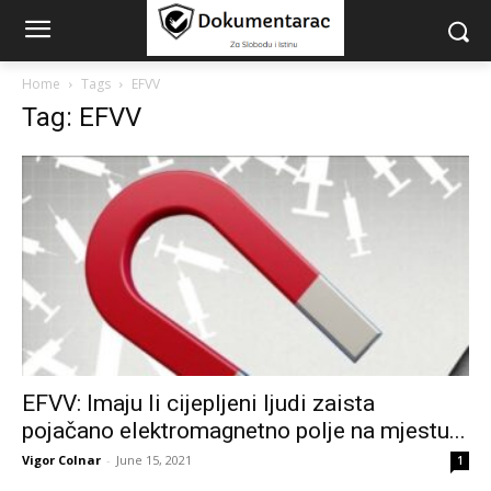
Home
Tags
EFVV
Tag: EFVV
EFVV: Imaju li cijepljeni ljudi zaista
pojačano elektromagnetno polje na mjestu...
Vigor Colnar
-
June 15, 2021
1