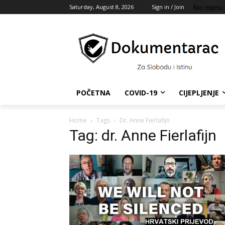
No menu 
Saturday, August 8, 2026
Sign in / Join
POČETNA
COVID-19
CIJEPLJENJE
Home
Tags
Dr. Anne Fierlafijn
Tag: dr. Anne Fierlafijn