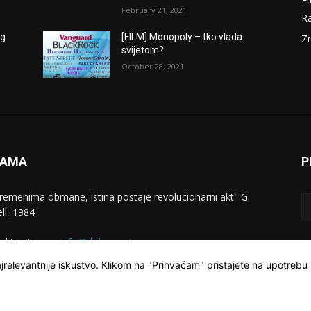
February 21, 2021
Ra
og
[FILM] Monopoly – tko vlada
Zn
svijetom?
October 28, 2021
NAMA
P
vremenima obmane, istina postaje revolucionarni akt" G.
ll, 1984
aktirajte nas:
info@dokumentarac.com
jrelevantnije iskustvo. Klikom na "Prihvaćam" pristajete na upotrebu