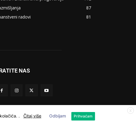
zmišljanja
87
anstveni radovi
81
RATITE NAS
X
 kolačića.
.
Čitaj više
Odbijam
Prihvaćam
Kolačići
Privatnost
Kontakt
O nama