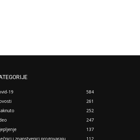
ATEGORIJE
ovid-19
584
ovosti
261
taknuto
252
ideo
247
jepljenje
137
ječnici i znanstvenici progovaraju
112