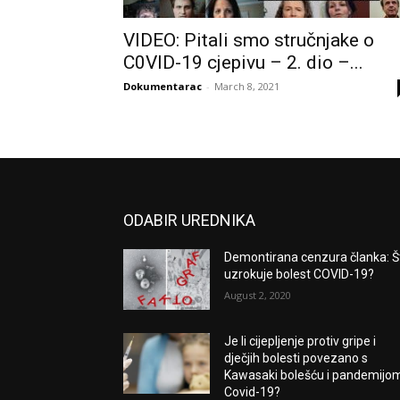
VIDEO: Pitali smo stručnjake o
C0VID-19 cjepivu – 2. dio –...
Dokumentarac
-
March 8, 2021
ODABIR UREDNIKA
Demontirana cenzura članka: Š
uzrokuje bolest COVID-19?
August 2, 2020
Je li cijepljenje protiv gripe i
dječjih bolesti povezano s
Kawasaki bolešću i pandemijo
Covid-19?