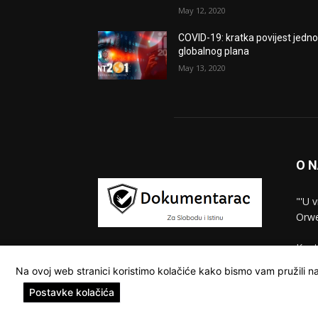
May 12, 2020
COVID-19: kratka povijest jedn
globalnog plana
May 13, 2020
O 
"'U 
Orwe
Kont
Na ovoj web stranici koristimo kolačiće kako bismo vam pružili na
Postavke kolačića
© Dokumentarac || Sva prava pridržana.