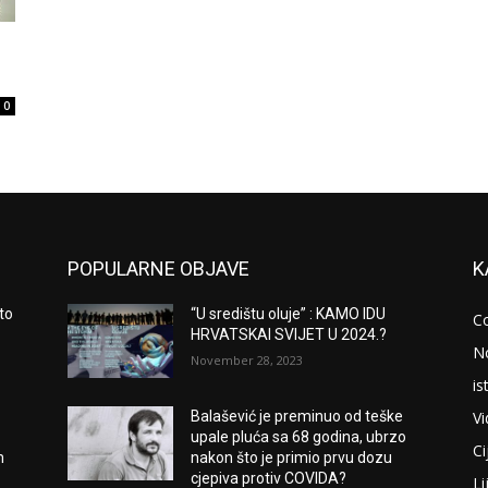
0
POPULARNE OBJAVE
K
to
“U središtu oluje” : KAMO IDU
C
HRVATSKAI SVIJET U 2024.?
N
November 28, 2023
is
V
Balašević je preminuo od teške
upale pluća sa 68 godina, ubrzo
Ci
m
nakon što je primio prvu dozu
cjepiva protiv COVIDA?
Li