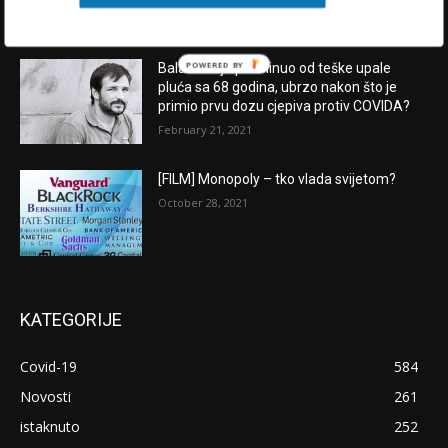
POWERED BY
Balašević je preminuo od teške upale
pluća sa 68 godina, ubrzo nakon što je
primio prvu dozu cjepiva protiv COVIDA?
February 21, 2021
[FILM] Monopoly – tko vlada svijetom?
October 28, 2021
KATEGORIJE
Covid-19
584
Novosti
261
istaknuto
252