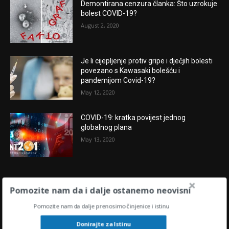
Demontirana cenzura članka: Što uzrokuje
bolest COVID-19?
August 2, 2020
Je li cijepljenje protiv gripe i dječjih bolesti
povezano s Kawasaki bolešću i
pandemijom Covid-19?
May 12, 2020
COVID-19: kratka povijest jednog
globalnog plana
May 13, 2020
POPULARNE OBJAVE
Pomozite nam da i dalje ostanemo neovisni
Pomozite nam da dalje prenosimo činjenice i istinu
“U središtu oluje” : KAMO IDU HRVATSKAI
SVIJET U 2024.?
Donirajte za Istinu
November 28, 2023