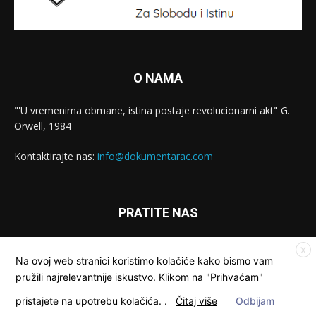
O NAMA
"'U vremenima obmane, istina postaje revolucionarni akt" G.
Orwell, 1984
Kontaktirajte nas:
info@dokumentarac.com
PRATITE NAS
X
Na ovoj web stranici koristimo kolačiće kako bismo vam
pružili najrelevantnije iskustvo. Klikom na "Prihvaćam"
pristajete na upotrebu kolačića.
.
Čitaj više
Odbijam