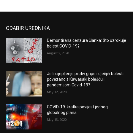
ODABIR UREDNIKA
Demontirana cenzura članka: Što uzrokuje
bolest COVID-19?
August 2, 2020
Je li cijepljenje protiv gripe i dječjih bolesti
povezano s Kawasaki bolešću i
pandemijom Covid-19?
May 12, 2020
COVID-19: kratka povijest jednog
globalnog plana
May 13, 2020