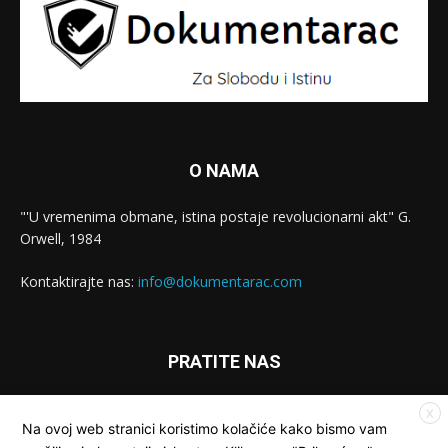
O NAMA
"'U vremenima obmane, istina postaje revolucionarni akt" G.
Orwell, 1984
Kontaktirajte nas:
info@dokumentarac.com
PRATITE NAS
X
Na ovoj web stranici koristimo kolačiće kako bismo vam