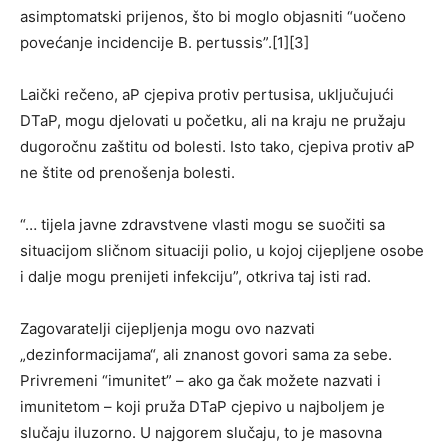
asimptomatski prijenos, što bi moglo objasniti “uočeno
povećanje incidencije B. pertussis”.[1][3]
Laički rečeno, aP cjepiva protiv pertusisa, uključujući
DTaP, mogu djelovati u početku, ali na kraju ne pružaju
dugoročnu zaštitu od bolesti. Isto tako, cjepiva protiv aP
ne štite od prenošenja bolesti.
“… tijela javne zdravstvene vlasti mogu se suočiti sa
situacijom sličnom situaciji polio, u kojoj cijepljene osobe
i dalje mogu prenijeti infekciju”, otkriva taj isti rad.
Zagovaratelji cijepljenja mogu ovo nazvati
„dezinformacijama“, ali znanost govori sama za sebe.
Privremeni “imunitet” – ako ga čak možete nazvati i
imunitetom – koji pruža DTaP cjepivo u najboljem je
slučaju iluzorno. U najgorem slučaju, to je masovna