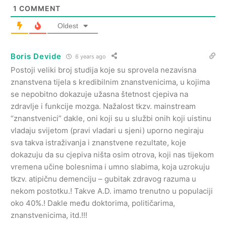
1
COMMENT
Oldest
Boris Devide
6 years ago
Postoji veliki broj studija koje su sprovela nezavisna
znanstvena tijela s kredibilnim znanstvenicima, u kojima
se nepobitno dokazuje užasna štetnost cjepiva na
zdravlje i funkcije mozga. Nažalost tkzv. mainstream
“znanstvenici” dakle, oni koji su u službi onih koji uistinu
vladaju svijetom (pravi vladari u sjeni) uporno negiraju
sva takva istraživanja i znanstvene rezultate, koje
dokazuju da su cjepiva ništa osim otrova, koji nas tijekom
vremena učine bolesnima i umno slabima, koja uzrokuju
tkzv. atipičnu demenciju – gubitak zdravog razuma u
nekom postotku.! Takve A.D. imamo trenutno u populaciji
oko 40%.! Dakle među doktorima, političarima,
znanstvenicima, itd.!!!