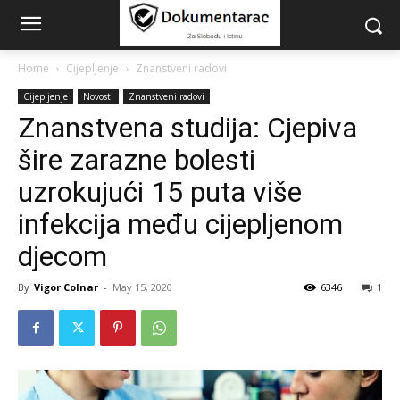
Home
Cijepljenje
Znanstveni radovi
Cijepljenje
Novosti
Znanstveni radovi
Znanstvena studija: Cjepiva
šire zarazne bolesti
uzrokujući 15 puta više
infekcija među cijepljenom
djecom
By
Vigor Colnar
-
May 15, 2020
6346
1