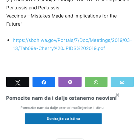
Pertussis and Pertussis
Vaccines—Mistakes Made and Implications for the
Future”
https://sboh.wa.gov/Portals/7/Doc/Meetings/2019/03-
13/Tab09e-Cherry%20JPIDS%202019.pdf
Tweet
Share
Vibe
WhatsApp
Email
Pomozite nam da i dalje ostanemo neovisni
TAGS
bolesti
Cijepljenje
cjepiva
dtp
hripavac
hzjz
Pomozite nam da dalje prenosimo činjenice i istinu
pertusis
studija
uzrokuje
uzrokuju
zarazne bolesti
znanstvena studija
zzjz
Donirajte za Istinu