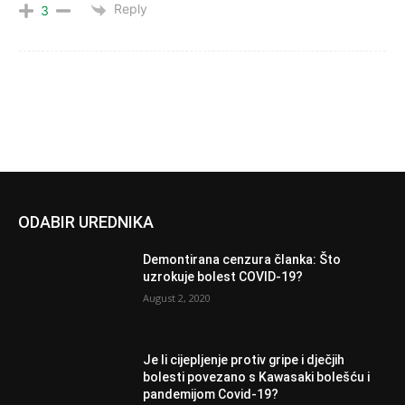
Reply
3
ODABIR UREDNIKA
Demontirana cenzura članka: Što
uzrokuje bolest COVID-19?
August 2, 2020
Je li cijepljenje protiv gripe i dječjih
bolesti povezano s Kawasaki bolešću i
pandemijom Covid-19?