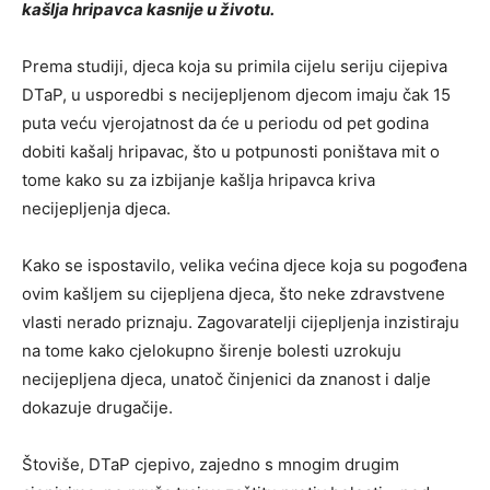
kašlja hripavca kasnije u životu.
Prema studiji, djeca koja su primila cijelu seriju cijepiva
DTaP, u usporedbi s necijepljenom djecom imaju čak 15
puta veću vjerojatnost da će u periodu od pet godina
dobiti kašalj hripavac, što u potpunosti poništava mit o
tome kako su za izbijanje kašlja hripavca kriva
necijepljenja djeca.
Kako se ispostavilo, velika većina djece koja su pogođena
ovim kašljem su cijepljena djeca, što neke zdravstvene
vlasti nerado priznaju. Zagovaratelji cijepljenja inzistiraju
na tome kako cjelokupno širenje bolesti uzrokuju
necijepljena djeca, unatoč činjenici da znanost i dalje
dokazuje drugačije.
Štoviše, DTaP cjepivo, zajedno s mnogim drugim