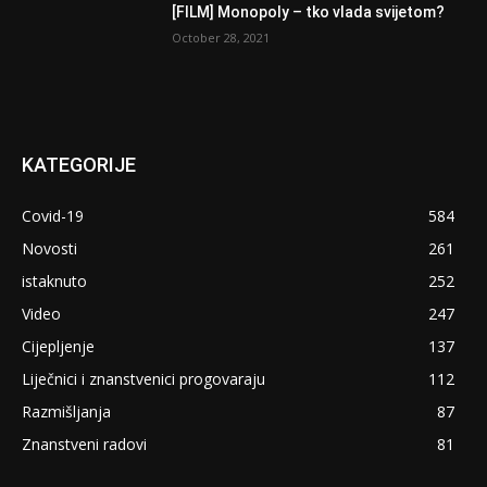
[FILM] Monopoly – tko vlada svijetom?
October 28, 2021
KATEGORIJE
Covid-19
584
Novosti
261
istaknuto
252
Video
247
Cijepljenje
137
Liječnici i znanstvenici progovaraju
112
Razmišljanja
87
Znanstveni radovi
81