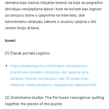
obmana koja izaziva izbijanje bolesti za koje se pogrešno
okrivljuju necijepljena djeca i koje se koriste kao izgovor
za cenzuru istine o cjepivima na internetu, dok
istovremeno uklanjaju zakone o izuzeću cjepiva u što
većem broju država.
Izvori:
[1] Članak portala Logično:
https://www.logicno.com/hrana-zdravlje/novi-
znanstveni-podatci-dokazuju-da-cjepiva-sire-
zarazne-bolesti-uzrokujuci-cak-15-puta-vise-
infekcija-medu-potpuno-cijepljenom-djecom.html
[2] Znanstvena studija: The Pertussis resurgence: putting
together the pieces of the puzzle