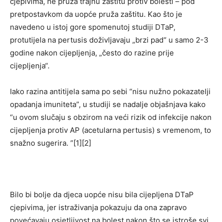
cjepivima, ne pruža trajnu zaštitu protiv bolesti – pod
pretpostavkom da uopće pruža zaštitu. Kao što je
navedeno u istoj gore spomenutoj studiji DTaP,
protutijela na pertusis doživljavaju „brzi pad“ u samo 2-3
godine nakon cijepljenja, „često do razine prije
cijepljenja“.
Iako razina antitijela sama po sebi “nisu nužno pokazatelji
opadanja imuniteta”, u studiji se nadalje objašnjava kako
“u ovom slučaju s obzirom na veći rizik od infekcije nakon
cijepljenja protiv AP (acetularna pertusis) s vremenom, to
snažno sugerira. ”[1][2]
Bilo bi bolje da djeca uopće nisu bila cijepljena DTaP
cjepivima, jer istraživanja pokazuju da ona zapravo
povećavaju osjetljivost na bolest nakon što se istroše svi