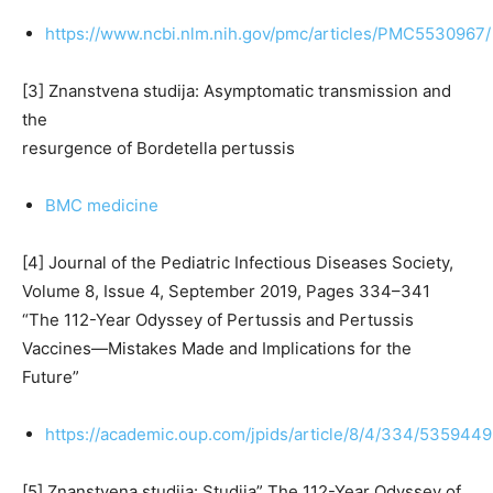
https://www.ncbi.nlm.nih.gov/pmc/articles/PMC5530967/
[3] Znanstvena studija: Asymptomatic transmission and
the
resurgence of Bordetella pertussis
BMC medicine
[4] Journal of the Pediatric Infectious Diseases Society,
Volume 8, Issue 4, September 2019, Pages 334–341
“The 112-Year Odyssey of Pertussis and Pertussis
Vaccines—Mistakes Made and Implications for the
Future”
https://academic.oup.com/jpids/article/8/4/334/5359449
[5] Znanstvena studija: Studija” The 112-Year Odyssey of