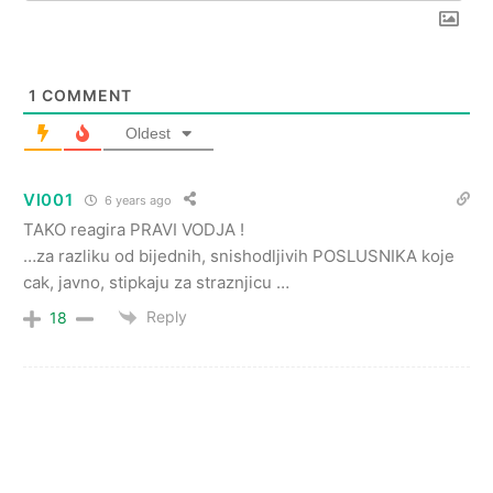
1
COMMENT
Oldest
Vl001
6 years ago
TAKO reagira PRAVI VODJA !
…za razliku od bijednih, snishodljivih POSLUSNIKA koje
cak, javno, stipkaju za straznjicu …
Reply
18