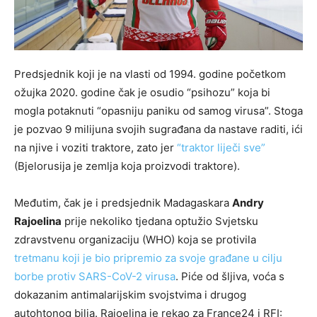
Predsjednik koji je na vlasti od 1994. godine početkom
ožujka 2020. godine čak je osudio “psihozu” koja bi
mogla potaknuti “opasniju paniku od samog virusa”. Stoga
je pozvao 9 milijuna svojih sugrađana da nastave raditi, ići
na njive i voziti traktore, zato jer
“traktor liječi sve”
(Bjelorusija je zemlja koja proizvodi traktore).
Međutim, čak je i predsjednik Madagaskara
Andry
Rajoelina
prije nekoliko tjedana optužio Svjetsku
zdravstvenu organizaciju (WHO) koja se protivila
tretmanu koji je bio pripremio za svoje građane u cilju
borbe protiv SARS-CoV-2 virusa
. Piće od šljiva, voća s
dokazanim antimalarijskim svojstvima i drugog
autohtonog bilja. Rajoelina je rekao za France24 i RFI: