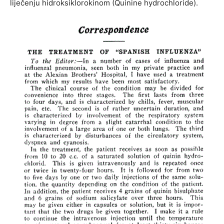
liječenju hidroksiklorokinom (Quinine hydrochloride).