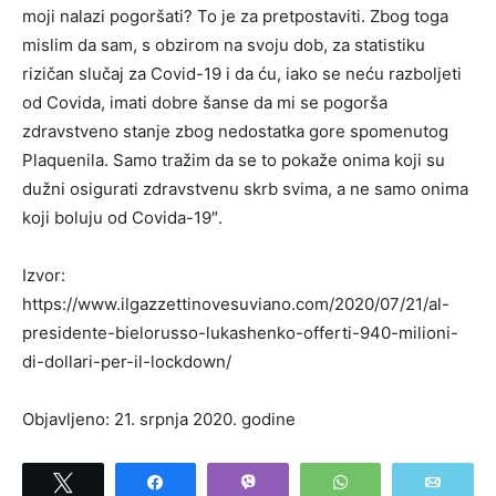
moji nalazi pogoršati? To je za pretpostaviti. Zbog toga
mislim da sam, s obzirom na svoju dob, za statistiku
rizičan slučaj za Covid-19 i da ću, iako se neću razboljeti
od Covida, imati dobre šanse da mi se pogorša
zdravstveno stanje zbog nedostatka gore spomenutog
Plaquenila. Samo tražim da se to pokaže onima koji su
dužni osigurati zdravstvenu skrb svima, a ne samo onima
koji boluju od Covida-19″.
Izvor:
https://www.ilgazzettinovesuviano.com/2020/07/21/al-
presidente-bielorusso-lukashenko-offerti-940-milioni-
di-dollari-per-il-lockdown/
Objavljeno: 21. srpnja 2020. godine
Tweet
Share
Vibe
WhatsApp
Email