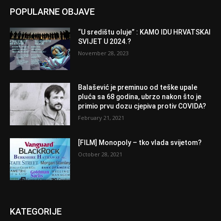
POPULARNE OBJAVE
“U središtu oluje” : KAMO IDU HRVATSKAI
SVIJET U 2024.?
November 28, 2023
Balašević je preminuo od teške upale
pluća sa 68 godina, ubrzo nakon što je
primio prvu dozu cjepiva protiv COVIDA?
February 21, 2021
[FILM] Monopoly – tko vlada svijetom?
October 28, 2021
KATEGORIJE