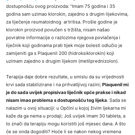
dostupnošću ovog proizvoda: “Imam 75 godina i 35
godina sam uzimao klorokin, zajedno s drugim lijekovima,
za liječenje reumatoidnog artritisa. Prošle godine je
klorokin proizvod povučen s tržišta, nisam našao
povratne informacije o razlozima njegova povlačenja i
liječnik koji godinama prati tijek moje bolesti odlučio je
zamijeniti ga s Plaquenil 200 (hidroksiklorokin) koji
uzimam zajedno s drugim lijekom (metilprednizolon).
Terapija daje dobre rezultate, u smislu da su vrijednosti
krvi sada stabilizirane i na prihvatljivoj razini;
Plaquenil mi
je do sada uvijek propisivao liječnik opće prakse i nikad
nisam imao problema s dostupnošću tog lijeka
. Sada se
nalazim u ovoj situaciji: u Općini u kojoj živim ljekarna mi
kaže da ga nema u prodaji; Još uvijek imam 30 tableta, a
to znači da terapiju mogu koristiti još mjesec dana. A što
će se onda dogoditi? Hoće li se nakon nekog vremena