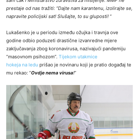
sam čak i Ministarstvo zdravstva za mišljenje. MMF ne
prestaje od nas
tražiti
: “Dajte nam karantenu, izolirajte se,
napravite policijski sat! Slušajte, to su gluposti!
“
Lukašenko je u periodu između ožujka i travnja ove
godine odbio poduzeti drastične izvanredne mjere
zaključavanja zbog koronavirusa, nazivajući pandemiju
“masovnom psihozom”.
Tijekom utakmice
hokeja na ledu
prišao je novinaru koji je pratio događaj te
mu rekao: “
Ovdje nema virusa
!
”