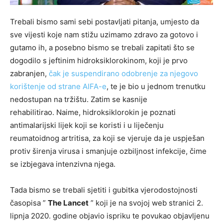
Trebali bismo sami sebi postavljati pitanja, umjesto da
sve vijesti koje nam stižu uzimamo zdravo za gotovo i
gutamo ih, a posebno bismo se trebali zapitati što se
dogodilo s jeftinim hidroksiklorokinom, koji je prvo
zabranjen,
čak je suspendirano odobrenje za njegovo
korištenje od strane AIFA-e
, te je bio u jednom trenutku
nedostupan na tržištu. Zatim se kasnije
rehabilitirao. Naime, hidroksiklorokin je poznati
antimalarijski lijek koji se koristi i u liječenju
reumatoidnog artritisa, za koji se vjeruje da je uspješan
protiv širenja virusa i smanjuje ozbiljnost infekcije, čime
se izbjegava intenzivna njega.
Tada bismo se trebali sjetiti i gubitka vjerodostojnosti
časopisa ”
The Lancet
” koji je na svojoj web stranici 2.
lipnja 2020. godine objavio ispriku te povukao objavljenu