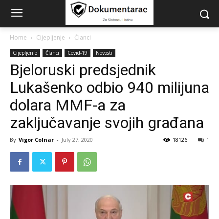
Home
Cijepljenje
Članci
Cijepljenje
Članci
Covid-19
Novosti
Bjeloruski predsjednik
Lukašenko odbio 940 milijuna
dolara MMF-a za
zaključavanje svojih građana
By
Vigor Colnar
-
July 27, 2020
18126
1