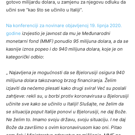
gotovo milijardu dolara, u zamjenu za njegovu odluku da
učini sve “kao što se učinilo u Italiji”.
Na konferenciji za novinare objavljenoj 19. lipnja 2020.
godine
izvjestio je javnost da mu je Međunarodni
monetarni fond (MMF) ponudio 95 milijuna dolara, a da se
kasnije iznos popeo i do 940 milijuna dolara, koje je on
kategorički odbio
:
„
Najavljena je mogućnosti da se Bjelorusiji osigura 940
milijuna dolara takozvanog brzog financiranja. Želim
izjaviti da nećemo plesati kako drugi svira! Već su poslali
zahtjeve: rekli su, u borbi protiv koronavirusa u Bjelorusiji
učinite sve kako se učinilo u Italiji! Slušajte, ne želim da
se situacija poput Italije ponovi u Bjelorusiji, ne daj Bože.
Ne želim to. Imamo svoju državu, svoju situaciju. I ne daj
Bože da završimo s ovim koronavirusom kao oni. Pitao