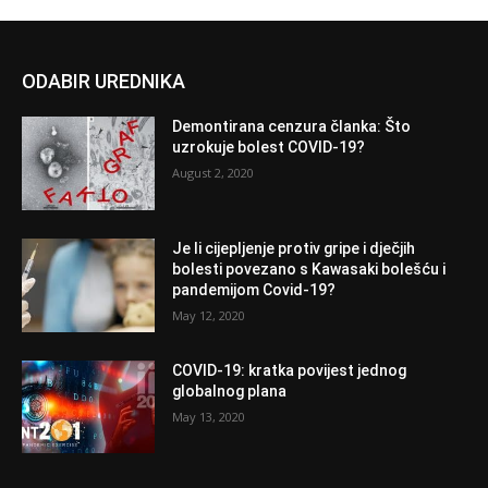
ODABIR UREDNIKA
Demontirana cenzura članka: Što
uzrokuje bolest COVID-19?
August 2, 2020
Je li cijepljenje protiv gripe i dječjih
bolesti povezano s Kawasaki bolešću i
pandemijom Covid-19?
May 12, 2020
COVID-19: kratka povijest jednog
globalnog plana
May 13, 2020