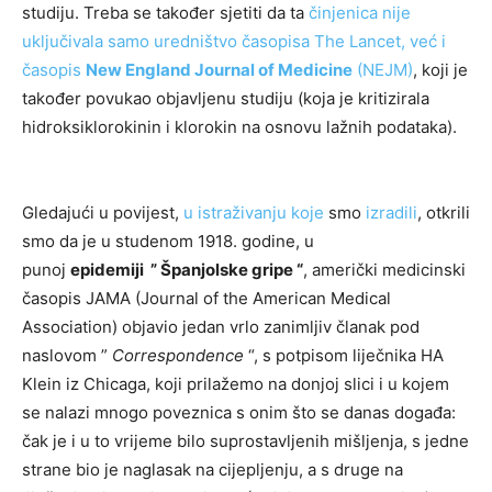
studiju. Treba se također sjetiti da ta
činjenica nije
uključivala samo uredništvo časopisa The Lancet, već i
časopis
New England Journal of Medicine
(NEJM)
, koji je
također povukao objavljenu studiju (koja je kritizirala
hidroksiklorokinin i klorokin na osnovu lažnih podataka).
Gledajući u povijest,
u istraživanju koje
smo
izradili
, otkrili
smo da je u studenom 1918. godine, u
punoj
epidemiji ” Španjolske gripe “
, američki medicinski
časopis JAMA (Journal of the American Medical
Association) objavio jedan vrlo zanimljiv članak pod
naslovom ”
Correspondence
“, s potpisom liječnika HA
Klein iz Chicaga, koji prilažemo na donjoj slici i u kojem
se nalazi mnogo poveznica s onim što se danas događa:
čak je i u to vrijeme bilo suprostavljenih mišljenja, s jedne
strane bio je naglasak na cijepljenju, a s druge na